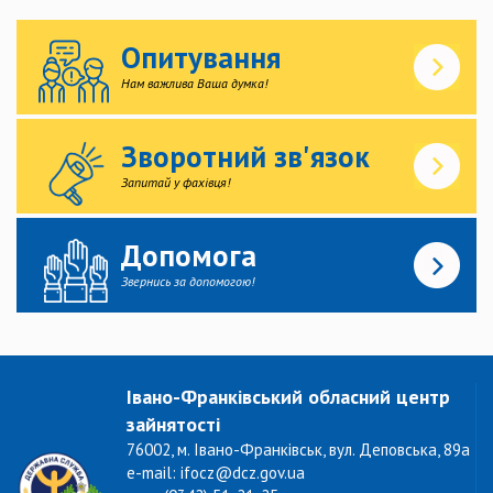
Опитування
Нам важлива Ваша думка!
Зворотний зв'язок
Запитай у фахівця!
Допомога
Звернись за допомогою!
Івано-Франківський обласний центр
зайнятості
76002, м. Івано-Франківськ, вул. Деповська, 89а
e-mail: ifocz@dcz.gov.ua