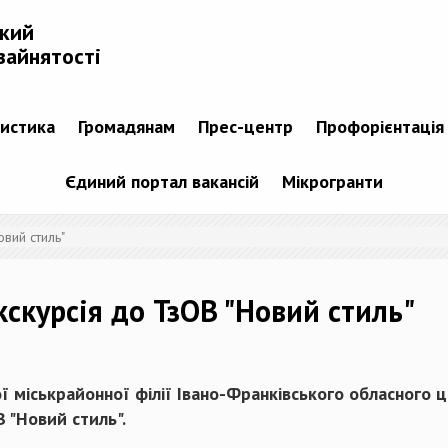
ький
зайнятості
тистика
Громадянам
Прес-центр
Профорієнтація
Єдиний портал вакансій
Мікрогранти
вий стиль"
скурсія до ТзОВ "Новий стиль"
ї міськрайонної філії Івано-Франківського обласного 
 "Новий стиль".