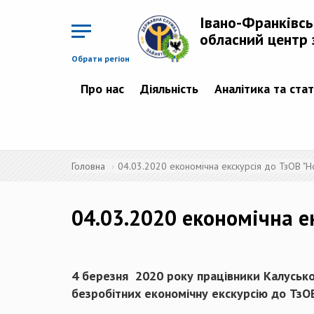
Перейти
до
Івано-Франківс
основного
матеріалу
обласний центр 
Обрати регіон
Про нас
Діяльність
Аналітика та ста
Головна
04.03.2020 економічна екскурсія до ТзОВ "Но
04.03.2020 економічна ек
4 березня 2020 року працівники Калусько
безробітних економічну екскурсію до ТзОВ