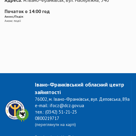
Адреса:
м.Івано-Франківськ, вул. Набережна, 34б
Початок о 14:00 год
Анонс/Подія:
Анонс події
Івано-Франківський обласний центр
зайнятості
76002, м. Івано-Франківськ, вул. Деповська, 89а
e-mail: ifocz@dcz.gov.ua
тел.: (0342) 51-21-25
0800219717
(переглянути на карті)