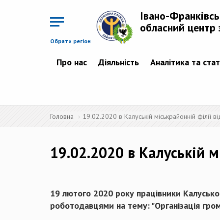
Перейти
до
Івано-Франківс
основного
матеріалу
обласний центр 
Обрати регіон
Про нас
Діяльність
Аналітика та ста
Головна
19.02.2020 в Калуській міськрайонній філії 
19.02.2020 в Калуській м
19 лютого 2020 року працівники Калуської
роботодавцями на тему: "Організація гром