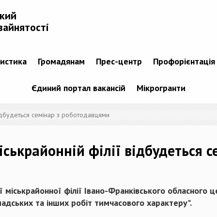
ький
зайнятості
тистика
Громадянам
Прес-центр
Профорієнтація
Єдиний портал вакансій
Мікрогранти
відбудеться семінар з роботодавцями
іськрайонній філії відбудеться 
 міськрайонної філії Івано-Франківського обласного ц
адських та інших робіт тимчасового характеру".