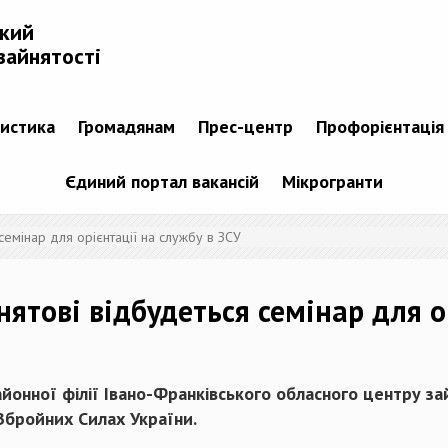
ький
зайнятості
тистика
Громадянам
Прес-центр
Профорієнтація
Єдиний портал вакансій
Мікрогранти
семінар для орієнтації на службу в ЗСУ
нятові відбудеться семінар для о
айонної філії Івано-Франківського обласного центру за
 Збройних Силах України.