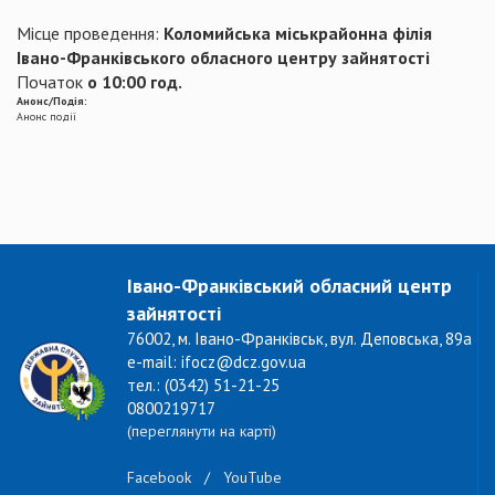
Місце проведення:
Коломийська міськрайонна філія
Івано-Франківського обласного центру зайнятості
Початок
о 10:00 год.
Анонс/Подія:
Анонс події
Івано-Франківський обласний центр
зайнятості
76002, м. Івано-Франківськ, вул. Деповська, 89а
e-mail: ifocz@dcz.gov.ua
тел.: (0342) 51-21-25
0800219717
(переглянути на карті)
Facebook
/
YouTube