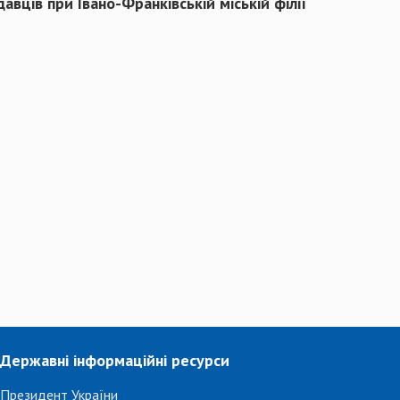
ців при Івано-Франківській міській філії
Державні інформаційні ресурси
Президент України