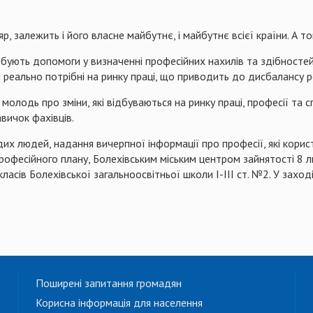
, залежить і його власне майбутнє, і майбутнє всієї країни. А то
ебують допомоги у визначенні професійних нахилів та здібностей
і реально потрібні на ринку праці, що приводить до дисбалансу р
лодь про зміни, які відбуваються на ринку праці, професії та сп
вичок фахівців.
х людей, надання вичерпної інформації про професії, які корис
професійного плану, Болехівським міським центром зайнятості 8
класів
Болехівської
загальноосвітньої школи І-ІІІ ст. №2. У заході
Поширені запитання громадян
Корисна інформація для населення