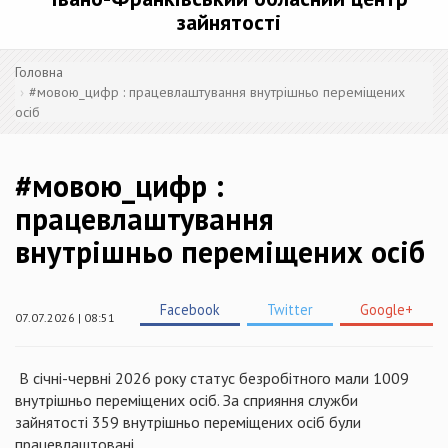
зайнятості
Головна
#мовою_цифр : працевлаштування внутрішньо переміщених
осіб
#мовою_цифр :
працевлаштування
внутрішньо переміщених осіб
Facebook
Twitter
Google+
07.07.2026 | 08:51
В січні-червні 2026 року статус безробітного мали 1009
внутрішньо переміщених осіб. За сприяння служби
зайнятості 359 внутрішньо переміщених осіб були
працевлаштовані.