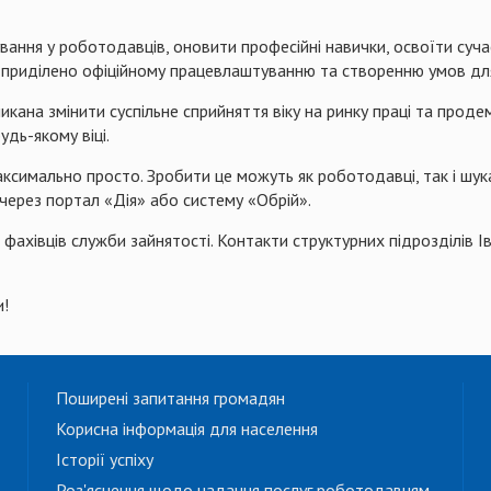
я у роботодавців, оновити професійні навички, освоїти суча
у приділено офіційному працевлаштуванню та створенню умов для
 змінити суспільне сприйняття віку на ринку праці та продем
дь-якому віці.
мально просто. Зробити це можуть як роботодавці, так і шука
і через портал «Дія» або систему «Обрій».
івців служби зайнятості. Контакти структурних підрозділів Ів
!
Поширені запитання громадян
Корисна інформація для населення
Історії успіху
Роз'яснення щодо надання послуг роботодавцям