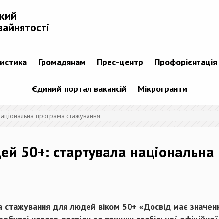
ький
зайнятості
тистика
Громадянам
Прес-центр
Профорієнтація
Єдиний портал вакансій
Мікрогранти
національна програма стажування
ей 50+: стартувала національна
ма стажування для людей віком 50+ «Досвід має значен
обутті нового досвіду та пошуку стабільної офіційної 