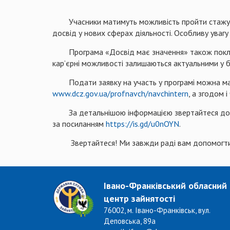
Учасники матимуть можливість пройти стажуванн
досвід у нових сферах діяльності. Особливу уваг
Програма «Досвід має значення» також покликана
кар’єрні можливості залишаються актуальними у бу
Подати заявку на участь у програмі можна макси
www.dcz.gov.ua/profnavch/navchintern
, а згодом 
За детальнішою інформацією звертайтеся до фах
за посиланням
https://is.gd/u0nOYN
.
Звертайтеся! Ми завжди раді вам допомогти
Івано-Франківський обласний
центр зайнятості
76002, м. Івано-Франківськ, вул.
Деповська, 89а