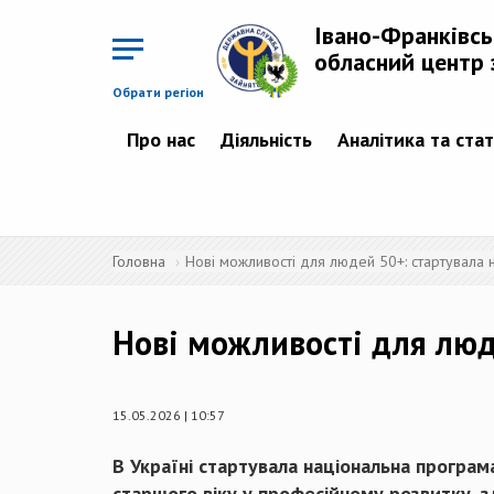
Перейти
до
Івано-Франківс
основного
матеріалу
обласний центр 
Обрати регіон
Про нас
Діяльність
Аналітика та ста
Головна
Нові можливості для людей 50+: стартувала 
Нові можливості для люд
15.05.2026 | 10:57
В Україні стартувала національна програ
старшого віку у професійному розвитку, зд