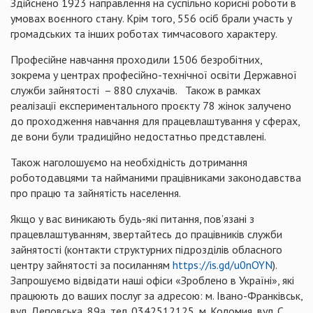
Здійснено 1923 направлення на суспільно корисні роботи в
умовах воєнного стану. Крім того, 556 осіб брали участь у
громадських та інших роботах тимчасового характеру.
Професійне навчання проходили 1506 безробітних,
зокрема у центрах професійно-технічної освіти Державної
служби зайнятості – 880 слухачів. Також в рамках
реалізації експериментального проєкту 78 жінок залучено
до проходження навчання для працевлаштування у сферах,
де вони були традиційно недостатньо представлені.
Також наголошуємо на необхідність дотримання
роботодавцями та найманими працівниками законодавства
про працю та зайнятість населення.
Якщо у вас виникають будь-які питання, пов’язані з
працевлаштуванням, звертайтесь до працівників служби
зайнятості (контакти структурних підрозділів обласного
центру зайнятості за посиланням
https://is.gd/u0nOYN
).
Запрошуємо відвідати наші офіси «Зроблено в Україні», які
працюють до ваших послуг за адресою: м. Івано-Франківськ,
вул. Деповська, 89а, тел. 0342512125, м. Коломия, вул. С.