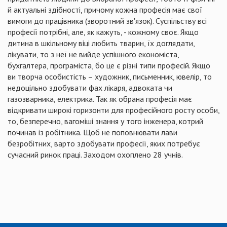
й актуальні здібності, причому кожна професія має свої
вимоги до працівника (зворотний зв'язок). Суспільству всі
професії потрібні, але, як кажуть, - кожному своє. Якщо
дитина в шкільному віці любить тварин, їх доглядати,
лікувати, то з неї не вийде успішного економіста,
бухгалтера, програміста, бо це є різні типи професій. Якщо
ви творча особистість – художник, письменник, ювелір, то
недоцільно здобувати фах лікаря, адвоката чи
газозварника, електрика. Так як обрана професія має
відкривати широкі горизонти для професійного росту особи,
то, безперечно, вагоміші знання у того інженера, котрий
починав із робітника. Щоб не поповнювати лави
безробітних, варто здобувати професії, яких потребує
сучасний ринок праці. Заходом охоплено 28 учнів.