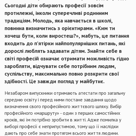
Сьогодні діти обирають професії зовсім
протилежні, інколи суперечливі родинним
традиціям. Молодь, яка навчається в школі,
повинна визначитись з орієнтирами. «Ким ти
хочеш бути, коли виростеш?», мабуть, це питання
входить до п
’
ятірки найпопулярніших питань, які
дорослі люблять задавати дітям. Знайти себе в
світі професій означає отримати можливість гідно
заробляти, відчувати себе потрібним людям,
суспільству, максимально повно розкрити свої
здібності. Це завжди погляд у майбутнє.
Незабаром випускники отримають атестати про загальну
середню освіту і перед ними постане завдання щодо
визначення свого професійного життєвого шляху. Вибір
професійного «маршруту» - один з перших самостійних
кроків, які їм потрібно зробити в житті. Адже помилка у
виборі професії є неприпустимою, тому що її наслідки
дають про себе знати протягом всього життя людини.