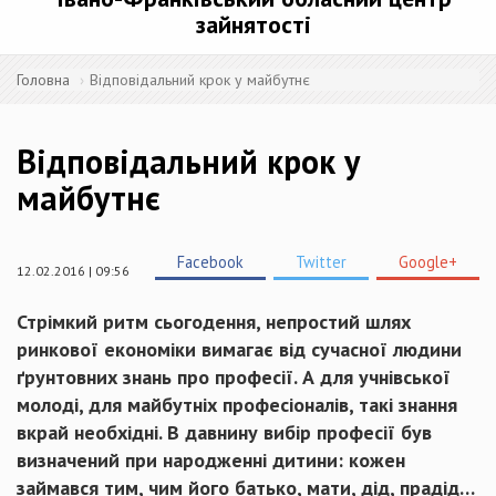
зайнятості
Головна
Відповідальний крок у майбутнє
Відповідальний крок у
майбутнє
Facebook
Twitter
Google+
12.02.2016 | 09:56
Стрімкий ритм сьогодення, непростий шлях
ринкової економіки вимагає від сучасної людини
ґрунтовних знань про професії. А для учнівської
молоді, для майбутніх професіоналів, такі знання
вкрай необхідні. В давнину вибір професії був
визначений при народженні дитини: кожен
займався тим, чим його батько, мати, дід, прадід…