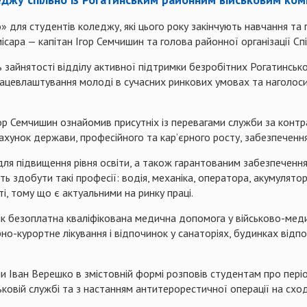
 для студентів коледжу, які цього року закінчують навчання та
ісара — капітан Ігор
Семчишин
та голова районної організації Сп
ь зайнятості відділу активної підтримки безробітних Рогатинськ
ацевлаштування молоді в сучасних ринкових умовах та наголоси
гор
Семчишин
ознайомив присутніх із перевагами служби за контр
хунок держави, професійного та кар’єрного росту, забезпеченн
я підвищення рівня освіти, а також гарантованим забезпеченням
ь здобути такі професії: водія, механіка, оператора,
акумулято
ті, тому що є актуальними на ринку праці.
, як безоплатна кваліфікована медична допомога у військово-ме
рно-курортне лікування і відпочинок у санаторіях, будинках відп
ни Іван
Верешко
в змістовній формі розповів студентам про пер
ьковій службі та з настанням
антитерорестичної
операції на схо