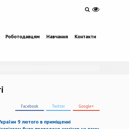
Роботодавцям
Навчання
Контакти
і
Facebook
Twitter
Google+
країни 9 лютого в приміщенні
ісаріатом було проведено семінар на тему