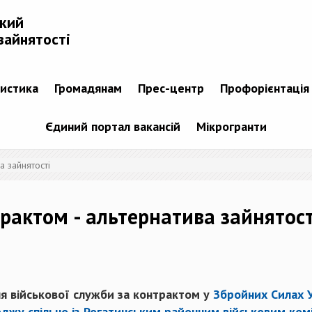
ький
зайнятості
тистика
Громадянам
Прес-центр
Профорієнтація
Єдиний портал вакансій
Мікрогранти
а зайнятості
рактом - альтернатива зайнятост
я військової служби за контрактом у
Збройних Силах У
джу спільно із Рогатинським районним військовим ком