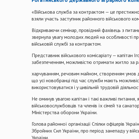
«Військова служба за контрактом — це престижно»
взяли участь заступник районного
військового ком
Відкриваючи семінар, провідний фахівець з питан
звернула увагу молодих людей на особливості пр
військовій службі за контрактом.
Представник військового комісаріату — капітан І
забезпеченням, можливістю отримати житло за ра
харчуванням, речовим майном, створенням умов дл
що усі новобранці під час служби мають можливіст
використовуватися і у цивільній трудовій діяльнос
Не оминув увагою капітан і такі важливі питання
військовослужбовців та членів їх сімей та санато
Міністерства оборони України.
Голова районної організації Спілки офіцерів Украї
Збройних Сил України, про період занепаду у війс
України.