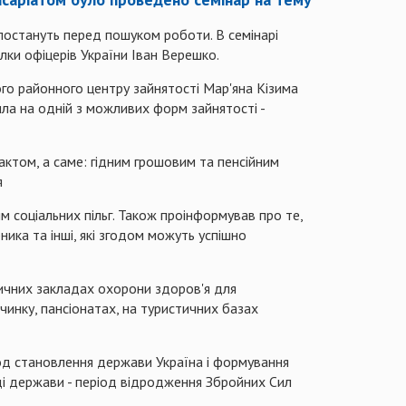
 постануть перед пошуком роботи. В семінарі
ілки офіцерів України Іван
Верешко
.
ого районного центру зайнятості Мар'яна Кізима
ла на одній з можливих форм зайнятості -
актом, а саме: гідним грошовим та пенсійним
я
 соціальних пільг. Також проінформував про те,
рника
та інші, які згодом можуть успішно
дичних закладах охорони здоров'я для
очинку, пансіонатах, на туристичних базах
іод становлення держави Україна і формування
ді держави - період відродження Збройних Сил