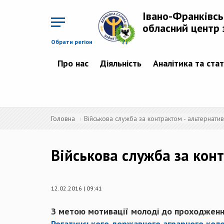
Перейти
до
Івано-Франківс
основного
матеріалу
обласний центр 
Обрати регіон
Про нас
Діяльність
Аналітика та ста
Головна
Військова служба за контрактом - альтернатив
Військова служба за конт
12.02.2016 | 09:41
З метою мотивації молоді до проходженн
Рогатинського державного аграрного коле