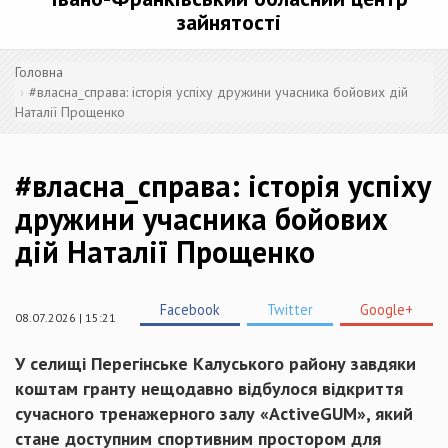
зайнятості
Головна
#власна_справа: історія успіху дружини учасника бойових дій
Наталії Прощенко
#власна_справа: історія успіху
дружини учасника бойових
дій Наталії Прощенко
Facebook
Twitter
Google+
08.07.2026 | 15:21
У селищі Перегінське Калуського району завдяки
коштам гранту нещодавно відбулося відкриття
сучасного тренажерного залу «ActiveGUM», який
стане доступним спортивним простором для