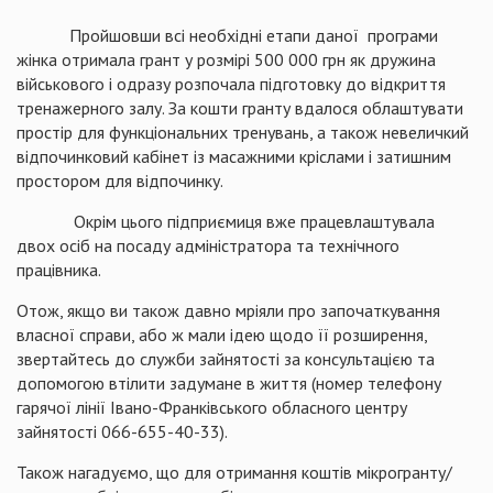
Пройшовши всі необхідні етапи даної програми
жінка отримала грант у розмірі 500 000 грн як дружина
військового і одразу розпочала підготовку до відкриття
тренажерного залу. За кошти гранту вдалося облаштувати
простір для функціональних тренувань, а також невеличкий
відпочинковий кабінет із масажними кріслами і затишним
простором для відпочинку.
Окрім цього підприємиця вже працевлаштувала
двох осіб на посаду адміністратора та технічного
працівника.
Отож, якщо ви також давно мріяли про започаткування
власної справи, або ж мали ідею щодо її розширення,
звертайтесь до служби зайнятості за консультацією та
допомогою втілити задумане в життя (номер телефону
гарячої лінії Івано-Франківського обласного центру
зайнятості 066-655-40-33).
Також нагадуємо, що для отримання коштів мікрогранту/