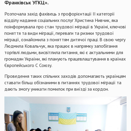
Франківськ УГКЦ».
Розпочала захід фахівець з профорієнтації II категорії
відділу надання соціальних послуг Христина Нивчик, яка
поінформувала про стан трудової міграції в Україні, ключові
поняття та види міграції, переваги та ризики трудової
міграції, ознайомила з поняттям дитячої праці. В свою чергу
Людмила Ковальчук, яка працює в напрямку запобігання
торгівлі людьми, висвітлила питання, які є актуальними для
громадян України, які планують працевлаштування в країнах
Європейського С Союзу.
Проведення таких спільних заходів допомагають українцям
ставати більш обізнаними в питаннях трудової міграції та
дають змогу уникати помилок при виїзді за кордон.