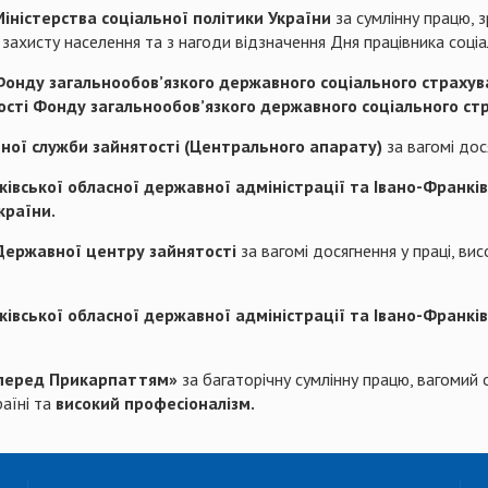
ністерства соціальної політики України
за сумлінну працю, 
захисту населення та з нагоди відзначення Дня працівника соціа
нду загальнообов’язкого державного соціального страхув
ості Фонду загальнообов’язкого державного соціального ст
ної служби зайнятості (Центрального апарату)
за вагомі дос
івської обласної державної адміністрації та Івано-Франкі
країни.
ержавної центру зайнятості
за вагомі досягнення у праці, в
івської обласної державної адміністрації та Івано-Франкі
 перед Прикарпаттям»
за багаторічну сумлінну працю, вагомий 
раїні та
високий професіоналізм.