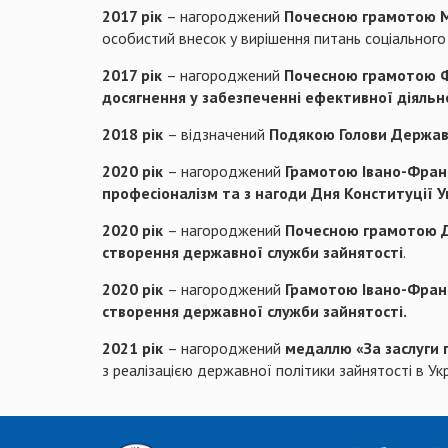
2017 рік
– нагороджений
Почесною грамотою Мі
особистий внесок у вирішення питань соціального 
2017 рік
– нагороджений
Почесною грамотою Фо
досягнення у забезпеченні ефективної діяльн
2018 рік
– відзначений
Подякою Голови Держав
2020 рік
– нагороджений
Грамотою Івано-Франк
професіоналізм та з нагоди Дня Конституції У
2020 рік
– нагороджений
Почесною грамотою Д
створення державної служби зайнятості
.
2020 рік
– нагороджений
Грамотою Івано-Франк
створення державної служби зайнятості.
2021 рік
– нагороджений
медаллю «За заслуги
з реалізацією державної політики зайнятості в Ук