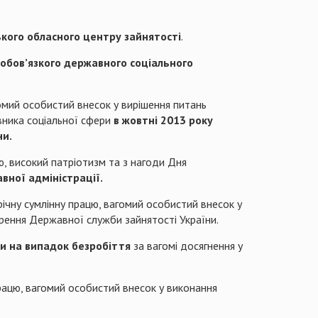
кого обласного центру зайнятості
.
ообов
’
язкого державного соціального
гомий особистий внесок у вирішення питань
івника соціальної сфери
в жовтні 2013 року
ни.
ю, високий патріотизм та з нагоди Дня
вної адміністрації.
річну сумлінну працю, вагомий особистий внесок у
ворення Державної служби зайнятості України.
и на випадок безробіття
за вагомі досягнення у
рацю, вагомий особистий внесок у виконання