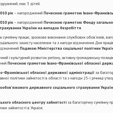
дружений, має 3 дітей.
010 рік
– нагороджений
Почесною грамотою Івано-Франківсь
010 рік
– нагороджений
Почесною грамотою Фонду загальн
трахування України на випадок безробіття
.
а сумлінну працю, зразкове виконання службових обов’язків, ва
оціального захисту населення та з нагоди відзначення Дня прац
ідзначений
Подякою Міністерства соціальної політики Украї
ний і культурний розвиток регіону, активну громадянську позиці
ений
Почесною грамотою Івано-Франківської обласної держа
о-Франківської обласної державної адміністрації
за багато
авної політики зайнятості в області та з нагоди 25-ї річниці ут
обов’язкового державного соціального страхування Україн
ького обласного центру зайнятості
за багаторічну сумлінну п
ики зайнятості в Україні.