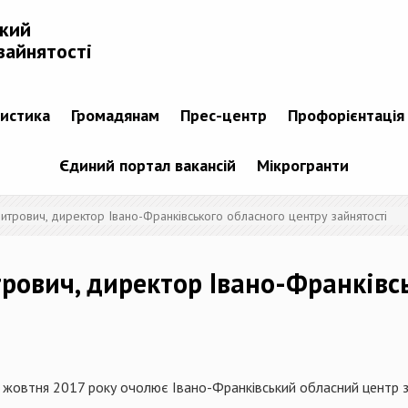
ький
зайнятості
тистика
Громадянам
Прес-центр
Профорієнтація
Єдиний портал вакансій
Мікрогранти
рович, директор Івано-Франківського обласного центру зайнятості
вич, директор Івано-Франківсь
 жовтня 2017 року очолює Івано-Франківський обласний центр з