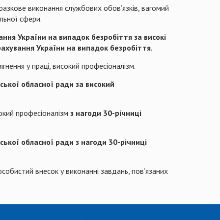
зразкове виконання службових обов’язків, вагомий
льної сфери.
ання України на випадок безробіття
за високі
рахування України на випадок безробіття.
ягнення у праці, високий професіоналізм.
вської обласної ради
за високий
исокий професіоналізм
з нагоди 30-річниці
вської обласної ради
з нагоди 30-річниці
особистий внесок у виконанні завдань, пов’язаних