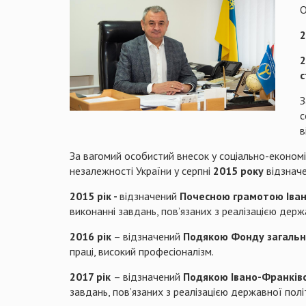
О
2
2
с
З
с
в
За вагомий особистий внесок у соціально-економіч
незалежності України у серпні
2015 року
відзнач
2015 рік -
відзначений
Почесною грамотою Іван
виконанні завдань, пов’язаних з реалізацією держ
2016 рік
– відзначений
Подякою Фонду загально
праці, високий професіоналізм.
2017 рік
– відзначений
Подякою Івано-Франківс
завдань, пов’язаних з реалізацією державної політ