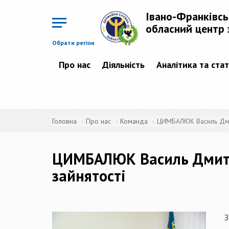
Перейти
до
Івано-Франківс
основного
матеріалу
обласний центр 
Обрати регіон
Про нас
Діяльність
Аналітика та ста
Головна
Про нас
Команда
ЦИМБАЛЮК Василь Дмит
ЦИМБАЛЮК Василь Дмитро
зайнятості
З