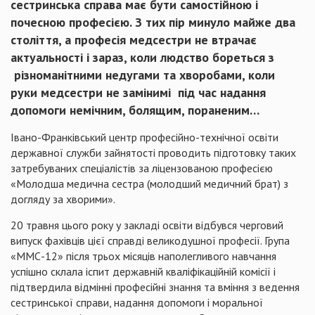
сестринська справа має бути самостійною і
почесною професією. З тих пір минуло майже два
століття, а професія медсестри не втрачає
актуальності і зараз, коли людство бореться з
різноманітними недугами та хворобами, коли
руки медсестри не замінимі під час надання
допомоги немічним, болящим, пораненим…
Івано-Франківський центр професійно-технічної освіти
державної служби зайнятості проводить підготовку таких
затребуваних спеціалістів за ліцензованою професією
«Молодша медична сестра (молодший медичний брат) з
догляду за хворими».
20 травня цього року у закладі освіти відбувся черговий
випуск фахівців цієї справді великодушної професії. Група
«ММС-12» після трьох місяців наполегливого навчання
успішно склала іспит державній кваліфікаційній комісії і
підтвердила відмінні професійні знання та вміння з ведення
сестринської справи, надання допомоги і моральної