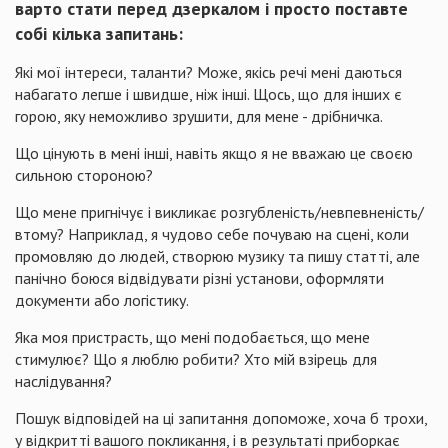
варто стати перед дзеркалом і просто поставте
собі кілька запитань:
Які мої інтереси, таланти? Може, якісь речі мені даються
набагато легше і швидше, ніж інші. Щось, що для інших є
горою, яку неможливо зрушити, для мене - дрібничка.
Що цінують в мені інші, навіть якщо я не вважаю це своєю
сильною стороною?
Що мене пригнічує і викликає розгубленість/невпевненість/
втому? Наприклад, я чудово себе почуваю на сцені, коли
промовляю до людей, створюю музику та пишу статті, але
панічно боюся відвідувати різні установи, оформляти
документи або логістику.
Яка моя пристрасть, що мені подобається, що мене
стимулює? Що я люблю робити? Хто мій взірець для
наслідування?
Пошук відповідей на ці запитання допоможе, хоча б трохи,
у відкритті вашого покликання, і в результаті приборкає