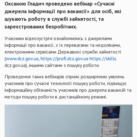
Оксаною Гладич проведено вебінар «Сучасні
джерела інформації про вакансії» для осіб, які
шукають роботу в службі зайнятості, та
зареєстрованих безробітних.
Учасники відеозустрічі ознайомились з джерелами
інформації про вакансії, з їх перевагами та недоліками,
електронними сервісами Державної служби зайнятості
(
www.dcz.gov.ua
,
https://profi.dcz.gov.ua
https://skills
.
dcz.gov.ua), іншими сайтами з пошуку роботи.
Проведення таких вебінарів сприяє розширенню уявлень
учасників про сучасні технології пошуку роботи, підвищує
інформаційну обізнаність учасників про джерела вакансій та
методи пошуку роботи в дистанційному режимі.