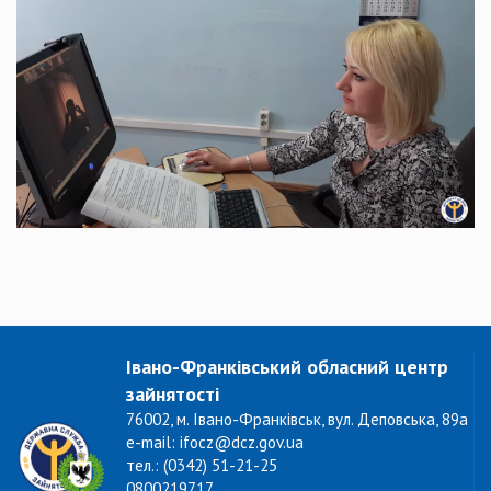
Івано-Франківський обласний центр
зайнятості
76002, м. Івано-Франківськ, вул. Деповська, 89а
e-mail: ifocz@dcz.gov.ua
тел.: (0342) 51-21-25
0800219717