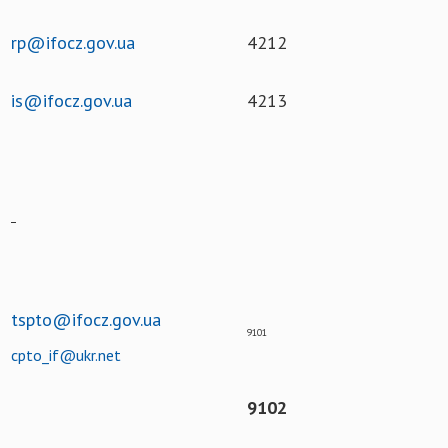
rp@ifocz.gov.ua
4212
is@ifocz.gov.ua
4213
tspto@ifocz.gov.ua
9101
cpto_if@ukr.net
9102