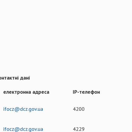
онтактні дані
електронна адреса
ІР-телефон
ifocz@dcz.gov.ua
4200
ifocz@dcz.gov.ua
4229