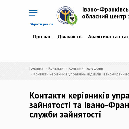
Перейти
до
Івано-Франківс
основного
матеріалу
обласний центр 
Обрати регіон
Про нас
Діяльність
Аналітика та ста
Головна
Контакти
Контактні телефони
Контакти керівників управлінь, відділів Івано-Франкі
Контакти керівників упра
зайнятості та Івано-Фра
служби зайнятості