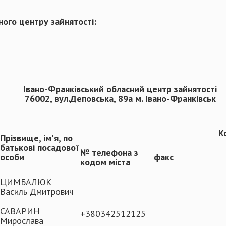
ного центру зайнятості:
Івано-Франківський обласний центр зайнятості
76002, вул.Деповська, 89а м. Івано-Франківськ
К
Прізвище, ім'я, по
батькові посадової
№ телефона з
особи
факс
кодом міста
ЦИМБАЛЮК
Василь Дмитрович
САВАРИН
+380342512125
Мирослава