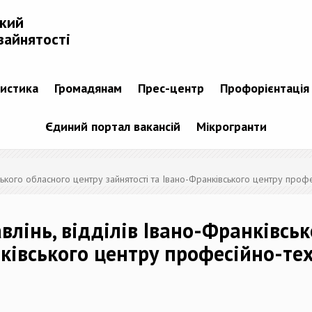
ький
зайнятості
тистика
Громадянам
Прес-центр
Профорієнтація
Єдиний портал вакансій
Мікрогранти
вського обласного центру зайнятості та Івано-Франківського центру проф
влінь, відділів Івано-Франківсь
нківського центру професійно-тех