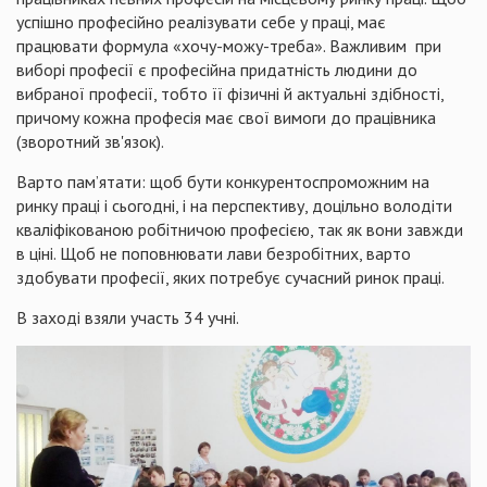
успішно професійно реалізувати себе у праці, має
працювати формула «хочу-можу-треба». Важливим при
виборі професії є професійна придатність людини до
вибраної професії, тобто її фізичні й актуальні здібності,
причому кожна професія має свої вимоги до працівника
(зворотний зв'язок).
Варто пам’ятати: щоб бути конкурентоспроможним на
ринку праці і сьогодні, і на перспективу, доцільно володіти
кваліфікованою робітничою професією, так як вони завжди
в ціні. Щоб не поповнювати лави безробітних, варто
здобувати професії, яких потребує сучасний ринок праці.
В заході взяли участь 34 учні.