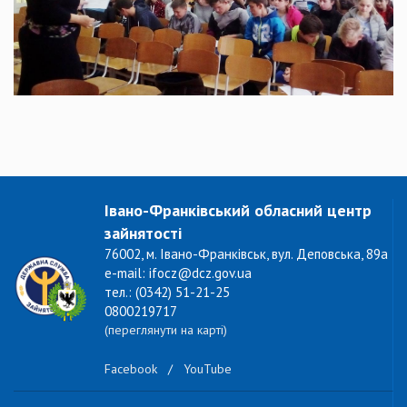
Івано-Франківський обласний центр
зайнятості
76002, м. Івано-Франківськ, вул. Деповська, 89а
e-mail: ifocz@dcz.gov.ua
тел.: (0342) 51-21-25
0800219717
(переглянути на карті)
Facebook
/
YouTube