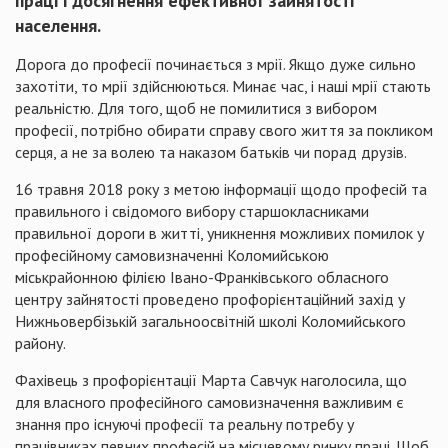
праці і досягнення ефективної зайнятості
населення.
Дорога до професії починається з мрії. Якщо дуже сильно
захотіти, то мрії здійснюються. Минає час, і наші мрії стають
реальністю. Для того, щоб не помилитися з вибором
професії, потрібно обирати справу свого життя за покликом
серця, а не за волею та наказом батьків чи порад друзів.
16 травня 2018 року з метою інформації щодо професій та
правильного і свідомого вибору старшокласниками
правильної дороги в житті, уникнення можливих помилок у
професійному самовизначенні Коломийською
міськрайонною філією Івано-Франківського обласного
центру зайнятості проведено профорієнтаційний захід у
Нижньовербізькій загальноосвітній школі Коломийського
району.
Фахівець з профорієнтації Марта Савчук наголосила, що
для власного професійного самовизначення важливим є
знання про існуючі професії та реальну потребу у
працівниках певних професій на місцевому ринку праці. Щоб