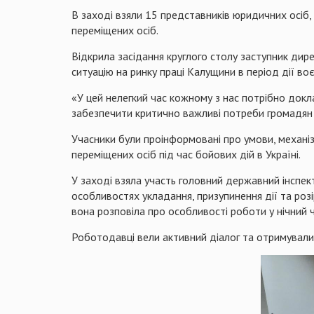
В заході взяли 15 представників юридичних осіб, 
переміщених осіб.
Відкрила засідання круглого столу заступник дир
ситуацію на ринку праці Калущини в період дії во
«У цей нелегкий час кожному з нас потрібно докла
забезпечити критично важливі потреби громадян т
Учасники були проінформовані про умови, механі
переміщених осіб під час бойових дій в Україні.
У заході взяла участь головний державний інспек
особливостях укладання, призупинення дії та роз
вона розповіла про особливості роботи у нічний 
Роботодавці вели активний діалог та отримували ві