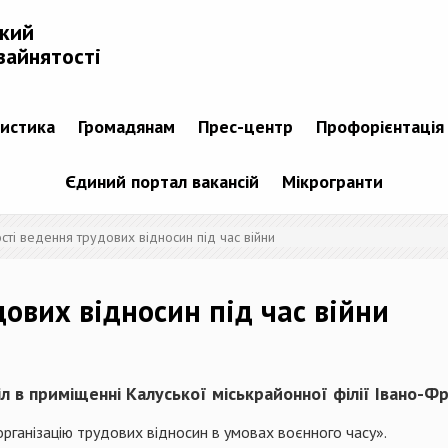
ький
зайнятості
тистика
Громадянам
Прес-центр
Профорієнтація
Єдиний портал вакансій
Мікрогранти
ті ведення трудових відносин під час війни
ових відносин під час війни
іл в приміщенні Калуської міськрайонної філії Івано-Ф
рганізацію трудових відносин в умовах воєнного часу».