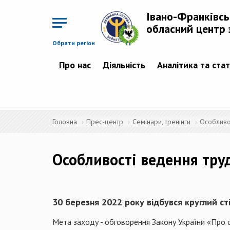
Перейти
до
Івано-Франківс
основного
матеріалу
обласний центр 
Обрати регіон
Про нас
Діяльність
Аналітика та ста
Головна
Прес-центр
Семінари, тренінги
Особливос
Особливості ведення труд
30 березня 2022 року відбувся круглий ст
Мета заходу - обговорення Закону України «Про о