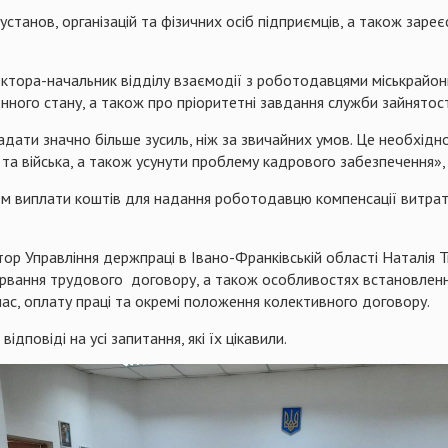
установ, організацій та фізичних осіб підприємців, а також зареє
ектора-начальник відділу взаємодії з роботодавцями міськрайонн
єнного стану, а також про пріоритетні завдання служби зайнятост
дати значно більше зусиль, ніж за звичайних умов. Це необхідно
а війська, а також усунути проблему кадрового забезпечення», -
зм виплати коштів для надання роботодавцю компенсації витрат
тор Управління держпраці в Івано-Франківській області Наталія 
ірвання трудового договору, а також особливостях встановлення 
час, оплату праці та окремі положення колективного договору.
дповіді на усі запитання, які їх цікавили.