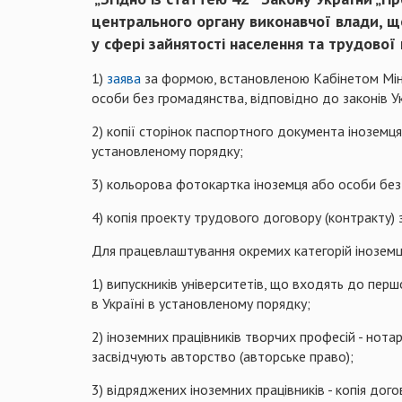
центрального органу виконавчої влади, щ
у сфері зайнятості населення та трудової 
1)
заява
за формою, встановленою Кабінетом Мініс
особи без громадянства, відповідно до законів У
2) копії сторінок паспортного документа іноземц
установленому порядку;
3) кольорова фотокартка іноземця або особи без
4) копія проекту трудового договору (контракту
Для працевлаштування окремих категорій іноземц
1) випускників університетів, що входять до першо
в Україні в установленому порядку;
2) іноземних працівників творчих професій - нота
засвідчують авторство (авторське право);
3) відряджених іноземних працівників - копія до