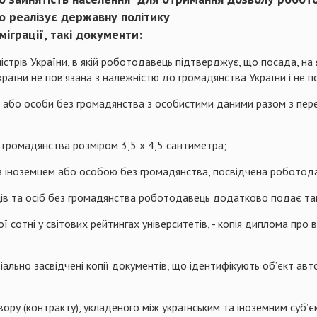
о реалізує державну політику
міграції, такі документи:
трів України, в якій роботодавець підтверджує, що посада, на 
країни не пов’язана з належністю до громадянства України і не
я або особи без громадянства з особистими даними разом з пере
 громадянства розміром 3,5 x 4,5 сантиметра;
) з іноземцем або особою без громадянства, посвідчена роботод
ів та осіб без громадянства роботодавець додатково подає та
ї сотні у світових рейтингах університетів, - копія диплома про 
ріально засвідчені копії документів, що ідентифікують об’єкт ав
говору (контракту), укладеного між українським та іноземним су