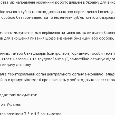
нства, які направлені іноземним роботодавцем в Україну для вико
я іноземного суб’єкта господарювання про переведення іноземця
о особою без громадянства та іноземним суб’єктом господарюван
ормлення документів для вирішення питання щодо визнання біже
нтів для вирішення питання щодо визнання біженцем або особою,
ків, та/або бенефіціарів (контролерів) юридичної особи терит
нятості населення та трудової міграції, самостійно отримує від
о видачу дозволу.
в територіальний орган центрального органу виконавчої влади,
тійно отримує відомості про наявність у роботодавця зареєстров
дає такі документи:
ів України;
тва розміром 3,5 x 4,5 сантиметра;