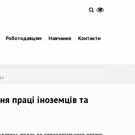
Роботодавцям
Навчання
Контакти
ії
ня праці іноземців та
одавець подає до територіального органу