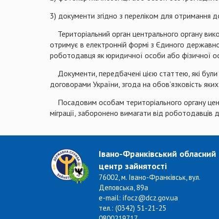
3) документи згідно з переліком для отримання д
Територіальний орган центрального органу викона
отримує в електронній формі з Єдиного державног
роботодавця як юридичної особи або фізичної ос
Документи, передбачені цією статтею, які були 
договорами України, згода на обов’язковість як
Посадовим особам територіального органу центра
міграції, заборонено вимагати від роботодавців 
Івано-Франківський обласний
центр зайнятості
76002, м. Івано-Франківськ, вул.
Деповська, 89а
e-mail: ifocz@dcz.gov.ua
тел.: (0342) 51-21-25
0800219717