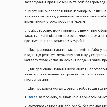
застосування праці іноземців та осіб без громадя
4) внутрішньокорпоративних цесіонаріїв - рішенн
та копія контракту, укладеного між іноземцем аб
визначенням строку роботи в Україні;
5) осіб, стосовно яких прийнято рішення про оф
захисту, - копії рішення про оформлення докуме
про звернення за захистом в Україні.
Для працевлаштування засновників та/або учасни
влади, що реалізує державну політику у сфері зай
капіталу товариства на момент подання заяви пр
Для працевлаштування іноземних ІТ-професіоналі
зайнятості населення та трудової міграції, самос
програмування.
Для продовження дії дозволу роботодавець по
1)
заява
за формою, визначеною Кабінетом Міністр
2) фотокартка іноземця або особи без громадянс