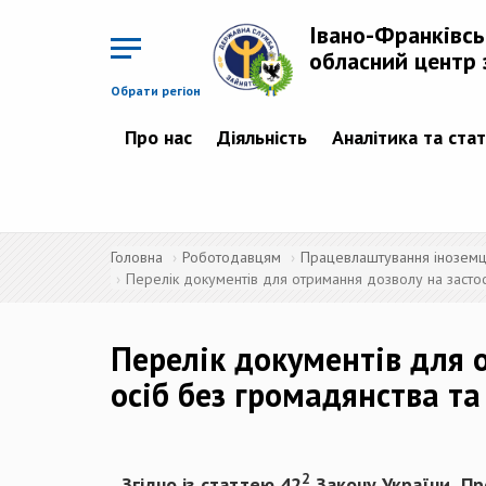
Перейти
до
Івано-Франківс
основного
матеріалу
обласний центр 
Обрати регіон
Про нас
Діяльність
Аналітика та ста
Головна
Роботодавцям
Працевлаштування іноземців
Перелік документів для отримання дозволу на застос
Перелік документів для 
осіб без громадянства та
2
„Згідно із статтею 42
Закону України „Пр