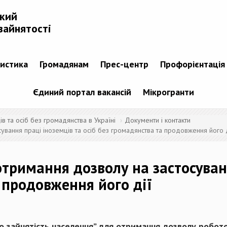
ький
зайнятості
тистика
Громадянам
Прес-центр
Профорієнтація
Єдиний портал вакансій
Мікрогранти
 та осіб без громадянства в Україні
Документи і контакти
ування праці іноземців та осіб без громадянства та продовження його д
отримання дозволу на застосуван
 продовження його дії
о зайнятість населення” для отримання дозволу робот