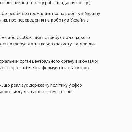
нання певного обсягу робіт (надання послуг);
 або особи без громадянства на роботу в Україну
ня, про переведення на роботу в Україну з
нцем або особою, яка потребує додаткового
 яка потребує додаткового захисту, та довідки
оріальний орган центрального органу виконавчої
омості про закінчення формування статутного
 що реалізує державну політику у сфері
аного виду діяльності - комп’ютерне