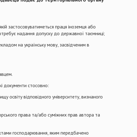
якій застосовуватиметься праця іноземця або
 потребує надання допуску до державної таємниці;
кладом на українську мову, засвідченим в
авцем.
кі документи стосовно:
вищу освіту відповідного університету, визнаного
торського права та/або суміжних прав автора та
б’єктами господарювання, яким передбачено