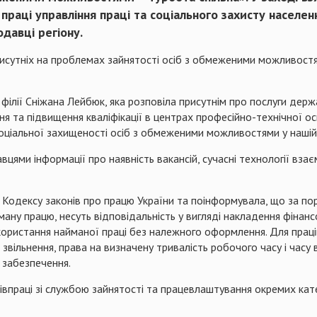
р праці управління праці та соціального захисту насел
давці регіону.
присутніх на проблемах зайнятості осіб з обмеженими можливост
філії Сніжана Лейбюк, яка розповіла присутнім про послуги дер
 та підвищення кваліфікації в центрах професійно-технічної ос
оціальної захищеності осіб з обмеженими можливостями у нашій 
ями інформації про наявність вакансій, сучасні технології вза
о Кодексу законів про працю України та поінформувала, що за п
ману працю, несуть відповідальність у вигляді накладення фінанс
икористання найманої праці без належного оформлення. Для працівн
о звільнення, права на визначену тривалість робочого часу і часу 
е забезпечення.
івпраці зі службою зайнятості та працевлаштування окремих кате