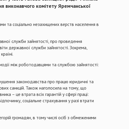
ення виконавчого комітету Яремчанської
ями та соціально незахищених верств населення в
жавної служби зайнятості, про проведення
віти державної служби зайнятості. Зокрема,
країні.
ємодії між роботодавцями та службою зайнятості:
орушення законодавства про працю юридичні та
ових санкцій. Також наголосила на тому, що
ика – це втрата всіх гарантій у сфері праці:
відпочинку, соціальне страхування у разі втрати
горій громадян, в тому числі осіб з обмеженими