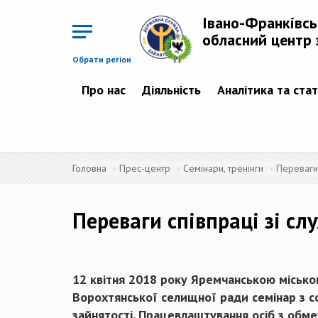
Перейти
до
Івано-Франківс
основного
матеріалу
обласний центр 
Обрати регіон
Про нас
Діяльність
Аналітика та ста
Головна
Прес-центр
Семінари, тренінги
Переваги 
Переваги співпраці зі сл
12 квітня 2018 року Яремчанською міською
Ворохтянської селищної ради семінар з с
зайнятості. Працевлаштування осіб з обм