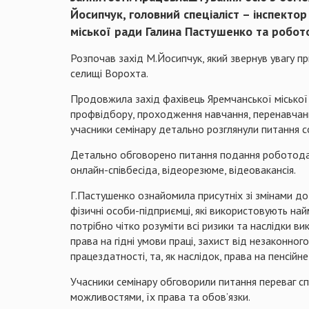
Йосипчук, головний спеціаліст – інспекто
міської ради Галина Пастушенко та робото
Розпочав захід М.Йосипчук, який звернув увагу 
селищі Ворохта.
Продовжила захід фахівець Яремчанської міської 
профвідбору, проходження навчання, перенавчання
учасники семінару детально розглянули питання с
Детально обговорено питання подання роботодавц
онлайн-співбесіда, відеорезюме, відеовакансія.
Г.Пастушенко ознайомила присутніх зі змінами д
фізичні особи-підприємці, які використовують най
потрібно чітко розуміти всі ризики та наслідки в
права на гідні умови праці, захист від незаконног
працездатності, та, як наслідок, права на пенсійн
Учасники семінару обговорили питання переваг сп
можливостями, їх права та обов’язки.