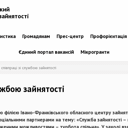
ький
зайнятості
тистика
Громадянам
Прес-центр
Профорієнтація
Єдиний портал вакансій
Мікрогранти
співпраці зі службою зайнятості
ужбою зайнятості
 філією Івано-Франківського обласного центру зайнято
оціальними партнерами на тему: «Служба зайнятості – 
еженими можливостями – турбота спільна». У заході в