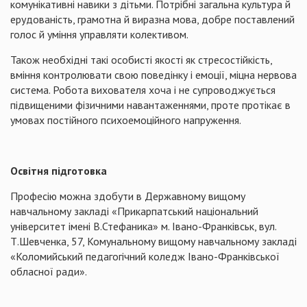
комунікативні навики з дітьми. Потрібні загальна культура й
ерудованість, грамотна й виразна мова, добре поставлений
голос й уміння управляти колективом.
Також необхідні такі особисті якості як стресостійкість,
вміння контролювати свою поведінку і емоції, міцна нервова
система. Робота вихователя хоча і не супроводжується
підвищеними фізичними навантаженнями, проте протікає в
умовах постійного психоемоційного напруження.
Освітня підготовка
Професію можна здобути в Державному вищому
навчальному закладі «Прикарпатський національний
університет імені В.Стефаника» м. Івано-Франківськ, вул.
Т.Шевченка, 57, Комунальному вищому навчальному закладі
«Коломийський педагогічний коледж Івано-Франківської
обласної ради».