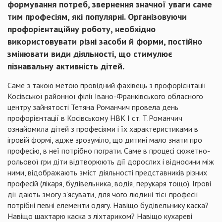
формування потреб, звернення значної уваги саме
тим професіям, які популярні. Організовуючи
профорієнтаційну роботу, необхідно
використовувати різні засоби й форми, постійно
змінювати види діяльності, що стимулює
пізнавальну активність дітей.
Саме з такою метою провідний фахівець з профорієнтації
Косівської районної філії Івано-Франківського обласного
центру зайнятості Тетяна Романчич провела день
профорієнтації в Косівському НВК І ст. Т.Романчич
ознайомила дітей з професіями і їх характеристиками в
ігровій формі, адже зрозуміло, що дитині мало знати про
професію, в неї потрібно пограти. Саме в процесі сюжетно-
рольової гри діти відтворюють дії дорослих і відносини між
ними, відображають зміст діяльності представників різних
професій (лікаря, будівельника, водія, перукаря тощо). Ігрові
дії дають змогу з'ясувати, для чого людині тієї професії
потрібні певні елементи одягу. Навіщо будівельнику каска?
Навіщо шахтарю каска з ліхтариком? Навіщо кухареві