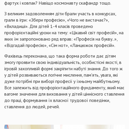
фартух і ковпак? Навіщо космонавту скафандр тощо.
З великим задоволенням діти брали участь в конкурсах,
грали в ігри: «Збери професію», «Чого не вистачає?»,
«Вкладиші». Для дітей 1-4 класів проведено
профорієнтаційні уроки на тему: «Цікавий світ професій», на
яких їм запропоновано ряд вправ: «Професія на букву..»,
«Відгадай професію», «Сім нот», «Ланцюжок професій».
Фахівець переконана, що така форма роботи дає дітям
змогу проявити свою індивідуальність, особистісні якості, в
ігровій захопливій формі закріпити набуті знання. До того ж
у дітей розвиваються логічне мислення, пам'ять, увага, які
дуже потрібні при виборі професії у їхньому майбутньому.
Все залежить від профорієнтаційного фундаменту, який має
вагоме значення для виховання у дітей ціннісного ставлення
до праці, формування їх власної трудової поведінки,
ставлення до людей, речей.