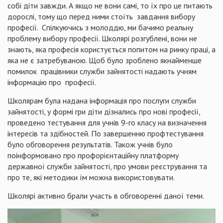
собі діти завжди. А якщо не вони самі, то їх про це питають
дорослі, тому що перед ними стоїть завдання вибору
професії. Спілкуючись з молоддю, ми бачимо реальну
проблему вибору професії. Школярі розгублені, вони не
знають, яка професія користується попитом на ринку праці, а
яка не є затребуваною. Щоб було зроблено якнайменше
помилок працівники служби зайнятості надають учням
інформацію про професії.
Школярам була надана інформація про послуги служби
зайнятості, у формі гри діти дізнались про нові професії,
проведено тестування для учнів 9-го класу на визначення
інтересів та здібностей. По завершенню профтестування
було обговорення результатів. Також учнів було
поінформовано про профорієнтаційну платформу
державної служби зайнятості, про умови реєстрування та
про те, які методики їм можна використовувати.
Школярі активно брали участь в обговоренні даної теми.