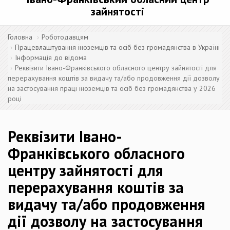
зайнятості
Головна
Роботодавцям
Працевлаштування іноземців та осіб без громадянства в Україні
Інформація до відома
Реквізити Івано-Франківського обласного центру зайнятості для
перерахування коштів за видачу та/або продовження дії дозволу
на застосування праці іноземців та осіб без громадянства у 2026
році
Реквізити Івано-
Франківського обласного
центру зайнятості для
перерахування коштів за
видачу та/або продовження
дії дозволу на застосування