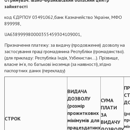
Отримувач: Івано-Франківський обласний центр
зайнятості
код ЄДРПОУ 03491062,банк Казначейство України, МФО
899998,
UA638999980000355459304109001,
Призначення платежу: за видачу (продовження) дозволу на
застосування праці громадянина Республіки (громадянство).
(для прикладу: Республіка Індія, Узбекистан….). Прізвище,
власне ім’я, по батькові іноземця (за наявності),згідно
паспортних даних (перекладу)
П
ВИДАЧА
СТ
ДОЗВОЛУ
СУМА
Д
(розмір
ПЛАТИ
прожиткових
(р
ЗА
СТРОК
мінімумів для
пр
ВИДАЧУ
мі
працездатних
ДОЗВОЛУ