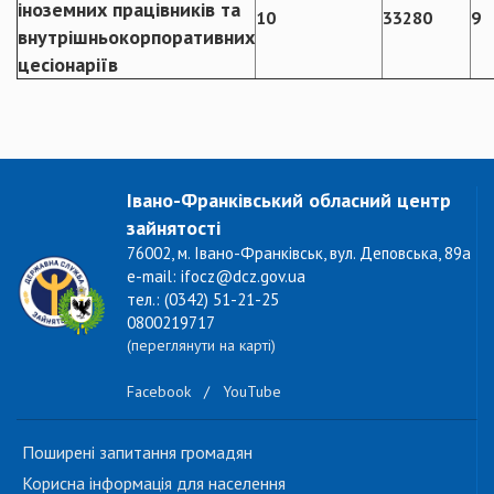
іноземних працівників та
10
33280
9
внутрішньокорпоративних
цесіонаріїв
Івано-Франківський обласний центр
зайнятості
76002, м. Івано-Франківськ, вул. Деповська, 89а
e-mail: ifocz@dcz.gov.ua
тел.: (0342) 51-21-25
0800219717
(переглянути на карті)
Facebook
/
YouTube
Поширені запитання громадян
Корисна інформація для населення