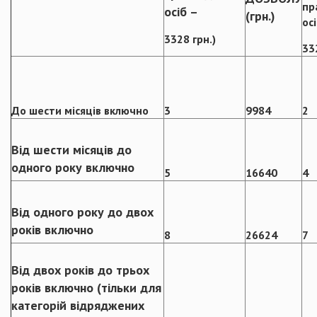
пр
осіб –
(грн.)
ос
3328 грн.)
33
Д
о
шести
місяців включно
3
9984
2
Від шести місяців до
одного року включно
5
16640
4
Від одного року до двох
років включно
8
26624
7
Від двох років до трьох
років включно (тільки для
категорій відряджених