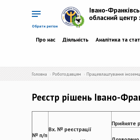
Перейти
до
Івано-Франківс
основного
матеріалу
обласний центр 
Обрати регіон
Про нас
Діяльність
Аналітика та ста
Головна
Роботодавцям
Працевлаштування іноземців
Реєстр рішень Івано-Фра
Прийняте 
Вх. № реєстрації
№ п/п
Дозволено 