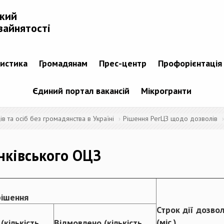
ький
зайнятості
тистика
Громадянам
Прес-центр
Профорієнтація
Єдиний портал вакансій
Мікрогранти
 та осіб без громадянства в Україні
Рішення РегЦЗ щодо дозволів
нківського ОЦЗ
рішення
Строк дії дозво
(міс.)
(кількість
Відмовлено (кількість