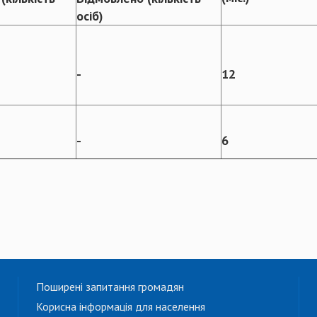
осіб)
-
12
-
6
Поширені запитання громадян
Корисна інформація для населення