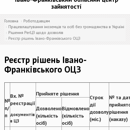
зайнятості
Головна
Роботодавцям
Працевлаштування іноземців та осіб без громадянства в Україні
Рішення РегЦЗ щодо дозволів
Реєстр рішень Івано-Франківського ОЦЗ
Реєстр рішень Івано-
Франківського ОЦЗ
Прийняте рішення
Вх. №
Строк
№ та да
№
реєстрації
дії
прийнят
п/
Дозволено
Відмовлено
дозволу
рішення
документів
п
(кількість
(кількість
(міс.)
(наказу)
в ЦЗ
осіб)
осіб)