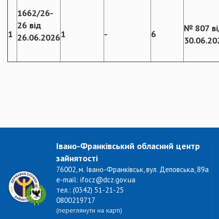
1662/26-
26 від
№ 807 ві
1
1
-
6
26.06.2026
30.06.20
Івано-Франківський обласний центр
зайнятості
76002, м. Івано-Франківськ, вул. Деповська, 89а
e-mail: ifocz@dcz.gov.ua
тел.: (0342) 51-21-25
0800219717
(переглянути на карті)