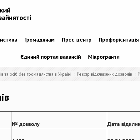
ький
зайнятості
тистика
Громадянам
Прес-центр
Профорієнтація
Єдиний портал вакансій
Мікрогранти
 та осіб без громадянства в Україні
Реєстр відкликаних дозволів
Р
лів
№ дозволу
Дата відкли