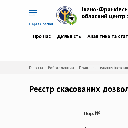
Перейти
до
Івано-Франківс
основного
матеріалу
обласний центр 
Обрати регіон
Про нас
Діяльність
Аналітика та ста
Головна
Роботодавцям
Працевлаштування іноземців
Реєстр скасованих дозво
Пор. №