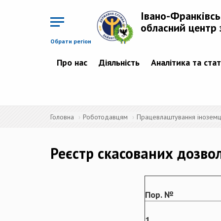
Перейти
до
Івано-Франківс
основного
матеріалу
обласний центр 
Обрати регіон
Про нас
Діяльність
Аналітика та ста
Головна
Роботодавцям
Працевлаштування іноземців
Реєстр скасованих дозво
Пор. №
1