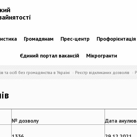
ький
зайнятості
тистика
Громадянам
Прес-центр
Профорієнтація
Єдиний портал вакансій
Мікрогранти
 та осіб без громадянства в Україні
Реєстр відкликаних дозволів
Р
лів
№ дозволу
Дата анулюв
1336
29
.
12
.
2021