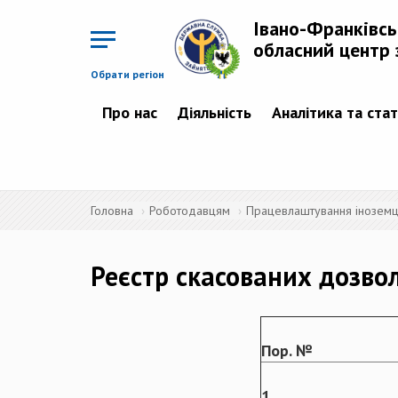
Перейти
до
Івано-Франківс
основного
матеріалу
обласний центр 
Обрати регіон
Про нас
Діяльність
Аналітика та ста
Головна
Роботодавцям
Працевлаштування іноземців
Реєстр скасованих дозво
Пор. №
1