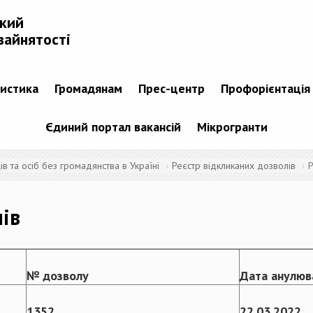
ький
зайнятості
тистика
Громадянам
Прес-центр
Профорієнтація
Єдиний портал вакансій
Мікрогранти
 та осіб без громадянства в Україні
Реєстр відкликаних дозволів
Р
лів
№ дозволу
Дата анулюв
1352
22
.
03
.
2022