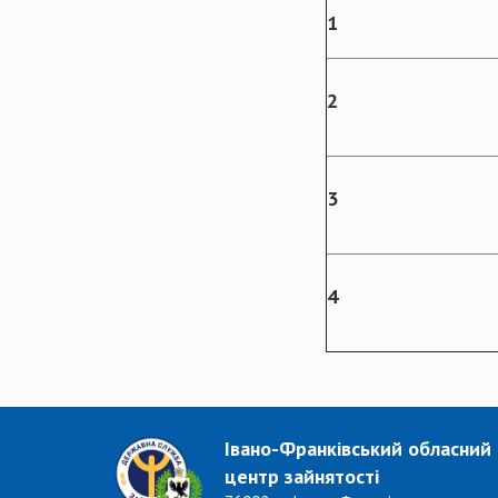
1
2
3
4
Івано-Франківський обласний
центр зайнятості