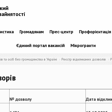
ький
зайнятості
тистика
Громадянам
Прес-центр
Профорієнтація
Єдиний портал вакансій
Мікрогранти
 та осіб без громадянства в Україні
Реєстр відкликаних дозволів
Р
ворів
№ дозволу
Дата відкли