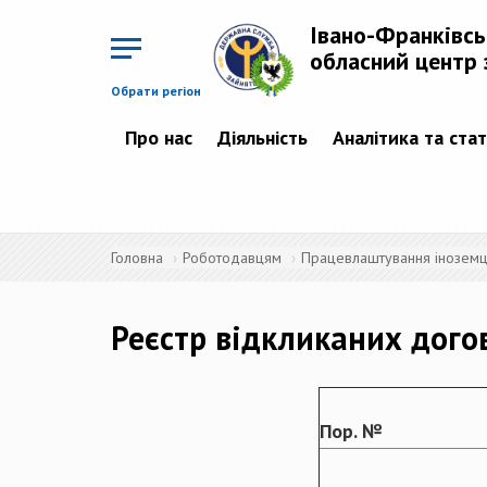
Перейти
до
Івано-Франківс
основного
матеріалу
обласний центр 
Обрати регіон
Про нас
Діяльність
Аналітика та ста
Головна
Роботодавцям
Працевлаштування іноземців
Реєстр відкликаних дого
Пор. №