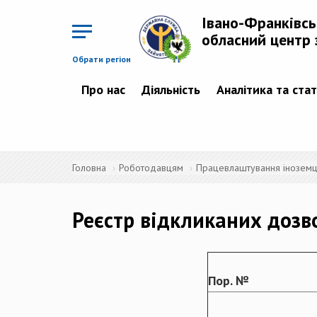
Перейти
до
Івано-Франківс
основного
матеріалу
обласний центр 
Обрати регіон
Про нас
Діяльність
Аналітика та ста
Головна
Роботодавцям
Працевлаштування іноземців
Реєстр відкликаних дозв
Пор. №