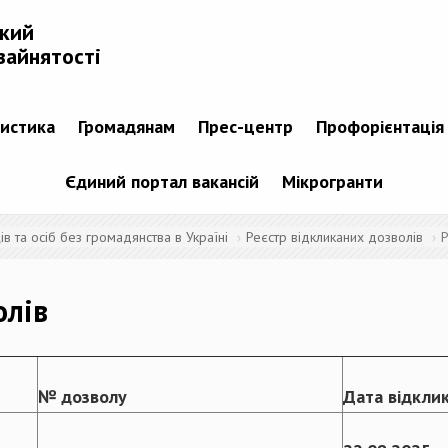
ький
зайнятості
тистика
Громадянам
Прес-центр
Профорієнтація
Єдиний портал вакансій
Мікрогранти
 та осіб без громадянства в Україні
Реєстр відкликаних дозволів
Р
олів
№ дозволу
Дата відкли