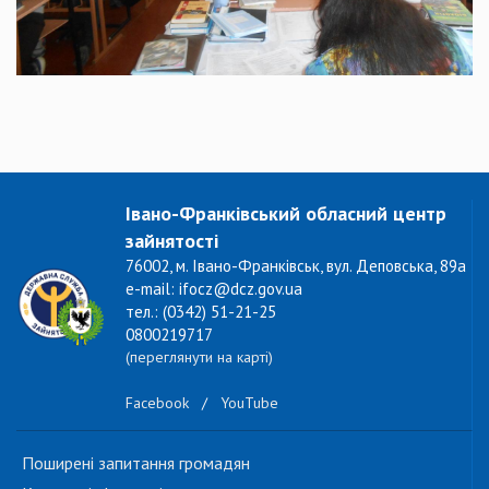
Івано-Франківський обласний центр
зайнятості
76002, м. Івано-Франківськ, вул. Деповська, 89а
e-mail: ifocz@dcz.gov.ua
тел.: (0342) 51-21-25
0800219717
(переглянути на карті)
Facebook
/
YouTube
Поширені запитання громадян