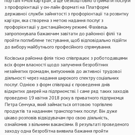
порталі «Моя кар’єра», а ще безкоштовно отримати послуги
з профорієнтації у он-лайн форматі на Платформі
державної служби зайнятості з профорієнтації та розвитку
кар’єри, яка створена з метою надання послуг з
профорієнтації у дистанційному режимі. Фахівець
запропонувала бажаючим завітати до районної філії та
пройти поглиблене тестування, щоб відповідально підійти
до вибору майбутнього професійного спрямування.
Косівська районна філія тісно співпрацює з роботодавцями
всіх форм власності щодо залучення безробітних
незайнятих громадян, випускників до активної трудової
діяльності через надання широкого спектру соціальних
послуг. Однією з форм співпраці є проведення днів
відкритих дверей на підприємстві. І саме ряд таких заходів
проведено 19 квітня 2018 року в приватного підприємця
Петра Сенчука, який займається оптовою торгівлею
продуктів та наданням транспортних послуг. Він дуже
цікаво розповів відвідувачам про свою діяльність,
ознайомив з вільними вакансіями. В результаті проведеного
заходу одна безробітна виявила бажання пройти