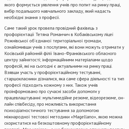
якого формується уявлення учнів про попит на ринку праці,
вибір подальшого навчального закладу, який надасть
необхідні знання з професії.
Саме такий урок провела провідний фахівець з
профорієнтації Тетяна Романчич в Кобаківському ліцеї
Рожнівської об’єднаної територіальної громади,
ознайомивши учнів з послугами, які вони можуть отримати у
Косівській районній філії Івано-Франківського обласного
центру зайнятості; інформаційними матеріалами щодо
професій, які на сьогодні є актуальними на ринку праці.
Взявши участь у профорієнтаційному тестуванні,
старшокласники дізналися, яка саме сфера діяльності та тип
професії підходить кожному з них. Також учнів
проінформовано про сучасні засоби допомоги у
працевлаштуванні: мультимедійне резюме, відеорезюме, он-
лайн співбесіду, про можливість використання
психодіагностичного тестування за допомогою
міжнародної тестової методики «Magellano», якою можна
скористатися на безкоштовному профорієнтаційному