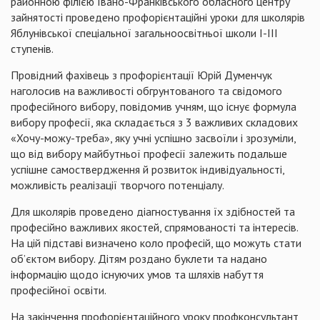
районною філією Івано-Франківського обласного центру
зайнятості проведено профорієнтаційні уроки для школярів
Яблунівської спеціальної загальноосвітньої школи І-ІІІ
ступенів.
Провідний фахівець з профорієнтації Юрій Думенчук
наголосив на важливості обгрунтованого та свідомого
професійного вибору, повідомив учням, що існує формула
вибору професії, яка складається з 3 важливих складових
«Хочу-можу-треба», яку учні успішно засвоїли і зрозуміли,
що від вибору майбутньої професії залежить подальше
успішне самоствердження й розвиток індивідуальності,
можливість реалізації творчого потенціалу.
Для школярів проведено діагностування їх здібностей та
професійно важливих якостей, спрямованості та інтересів.
На цій підставі визначено коло професій, що можуть стати
об’єктом вибору. Дітям роздано буклети та надано
інформацію щодо існуючих умов та шляхів набуття
професійної освіти.
На закінчення профорієнтаційного уроку профконсультант