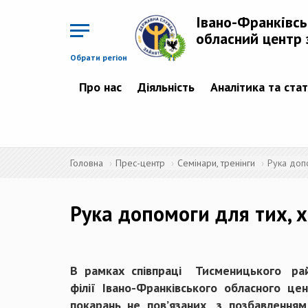
Перейти
до
Івано-Франківс
основного
матеріалу
обласний центр 
Обрати регіон
Про нас
Діяльність
Аналітика та ста
Головна
Прес-центр
Семінари, тренінги
Рука доп
Рука допомоги для тих, х
В рамках співпраці Тисменицького рай
філії Івано-Франківського обласного це
покарань, не пов’язаних з позбавленням 