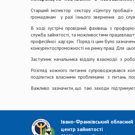
Старший інспектор сектору «Центру пробації»
громадянам у разі їхнього звернення до служ
В ході зустрічі провідний фахівець з профорієнт
служба зайнятості, та можливостями працевлаш
професійної кар’єри. Поряд із цим було зазначен
конкурентоспроможності на ринку праці. Для цьо
Заступник начальника відділу взаємодії з робот
Розгляд кожного питання супроводжувався коле
поділитися власними проблемами з питань по
Важливо зазначити, що такі заходи підтримую
Івано-Франківський обласний
центр зайнятості