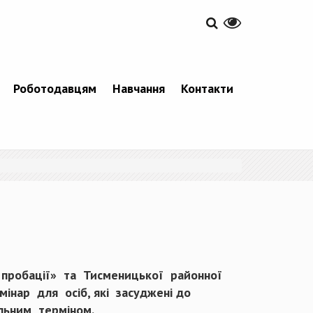
Роботодавцям
Навчання
Контакти
пробації» та Тисменицької районної
інар для осіб, які засуджені до
альним терміном.