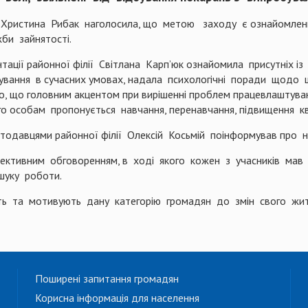
 Христина Рибак наголосила, що метою заходу є ознайомлен
би зайнятості.
ації районної філії Світлана Карп’юк ознайомила присутніх із 
тування в сучасних умовах, надала психологічні поради щодо
о, що головним акцентом при вирішенні проблем працевлаштуван
го особам пропонується навчання, перенавчання, підвищення ква
одавцями районної філії Олексій Косьмій поінформував про на
ктивним обговоренням, в ході якого кожен з учасників мав 
шуку роботи.
ть та мотивують дану категорію громадян до змін свого жи
Поширені запитання громадян
Корисна інформація для населення