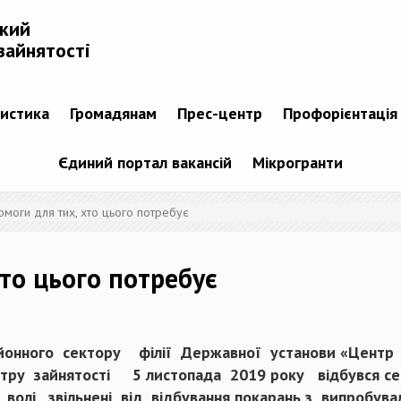
ький
зайнятості
тистика
Громадянам
Прес-центр
Профорієнтація
Єдиний портал вакансій
Мікрогранти
омоги для тих, хто цього потребує
то цього потребує
онного сектору філії Державної установи «Центр 
нтру зайнятості 5 листопада 2019 року відбувся сем
волі, звільнені від відбування покарань з випробув