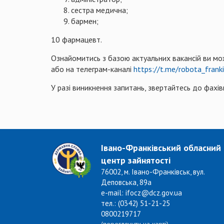
сестра медична;
бармен;
10 фармацевт.
Ознайомитись з базою актуальних вакансій ви мо
або на телеграм-каналі
https://t.me/robota_frank
У разі виникнення запитань, звертайтесь до фахі
Івано-Франківський обласний
центр зайнятості
76002, м. Івано-Франківськ, вул.
Деповська, 89а
e-mail: ifocz@dcz.gov.ua
тел.: (0342) 51-21-25
0800219717
(переглянути на карті)