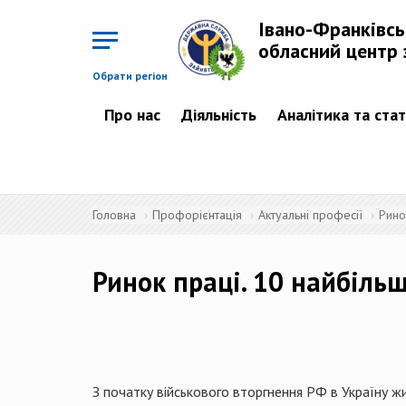
Перейти
до
Івано-Франківс
основного
матеріалу
обласний центр 
Обрати регіон
Про нас
Діяльність
Аналітика та ста
Головна
Профорієнтація
Актуальні професії
Рино
Ринок праці. 10 найбіль
З початку військового вторгнення РФ в Україну жи