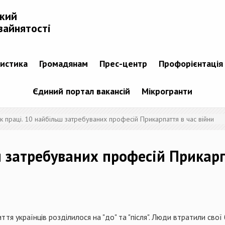
ький
зайнятості
тистика
Громадянам
Прес-центр
Профорієнтація
Єдиний портал вакансій
Мікрогранти
к праці. 10 найбільш затребуваних професій Прикарпаття в час війни
ш затребуваних професій Прикарп
ття українців розділилося на "до" та "після". Люди втратили сво