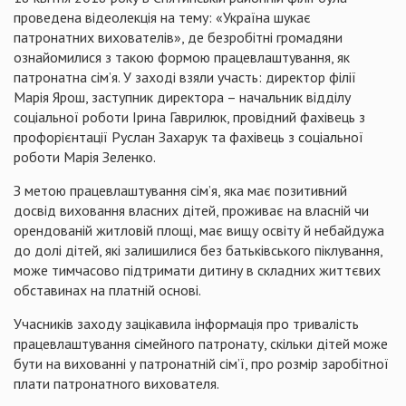
проведена відеолекція на тему: «Україна шукає
патронатних вихователів», де безробітні громадяни
ознайомилися з такою формою працевлаштування, як
патронатна сім’я. У заході взяли участь: директор філії
Марія Ярош, заступник директора – начальник відділу
соціальної роботи Ірина Гаврилюк, провідний фахівець з
профорієнтації Руслан Захарук та фахівець з соціальної
роботи Марія Зеленко.
З метою працевлаштування сім’я, яка має позитивний
досвід виховання власних дітей, проживає на власній чи
орендованій житловій площі, має вищу освіту й небайдужа
до долі дітей, які залишилися без батьківського піклування,
може тимчасово підтримати дитину в складних життєвих
обставинах на платній основі.
Учасників заходу зацікавила інформація про тривалість
працевлаштування сімейного патронату, скільки дітей може
бути на вихованні у патронатній сім’ї, про розмір заробітної
плати патронатного вихователя.