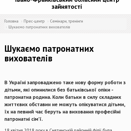
зайнятості
Головна
Прес-центр
Семінари, тренінги
Шукаємо патронатних вихователів
Шукаємо патронатних
вихователів
В Україні запроваджено таке нову форму роботи з
дітьми, які опинилися без батьківської опіки -
патронатна родина. Коли батьки в силу складних
життєвих обставин не можуть опікуватися дітьми,
їх на певний час беруть на виховання професійні
патронатні сім’ї.
18 квітня 2018 року в Снятинській районній філії була