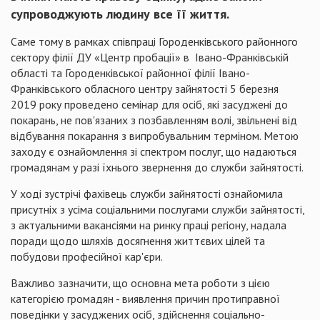
супроводжують людину все її життя.
Саме тому в рамках співпраці Городенківського районного
сектору філії ДУ «Центр пробації» в Івано-Франківській
області та Городенківської районної філії Івано-
Франківського обласного центру зайнятості 5 березня
2019 року проведено семінар для осіб, які засуджені до
покарань, не пов'язаних з позбавленням волі, звільнені від
відбування покарання з випробувальним терміном. Метою
заходу є ознайомлення зі спектром послуг, що надаються
громадянам у разі їхнього звернення до служби зайнятості.
У ході зустрічі фахівець служби зайнятості ознайомила
присутніх з усіма соціальними послугами служби зайнятості,
з актуальними вакансіями на ринку праці регіону, надала
поради щодо шляхів досягнення життєвих цілей та
побудови професійної кар'єри.
Важливо зазначити, що основна мета роботи з цією
категорією громадян - виявлення причин протиправної
поведінки у засуджених осіб, здійснення соціально-