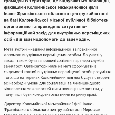
громадян із територій, де відбуваються бойові дії,
фахівцями Коломийської міськрайонної філії
Івано-Франківського обласного центру зайнятості
на базі Коломийської міської публічної бібліотеки
організовано та проведено ситуативно-
інформаційний захід для внутрішньо переміщених
осіб «Від взаємодопомоги до взаємодії».
Мета зустрічі - надання інформаційної та практичної
допомоги внутрішньо переміщеним особам. До участі у
заході також були запрошені соціальні партнери служби
зайнятості. Організатори мали на меті сформувати в
свідомості кожної внутрішньо переміщеної особи розуміння
того, що на теренах Коломийщини для них будуть створені
всі необхідні умови для соціалізації та якнайшвидшого
відновлення можливостей жити повноцінним життям, у
тому числі бути конкурентоздатними на ринку праці.
Директор Коломийської міськрайонної філії Івано-
Франківського обласного центру зайнятості Мирослав