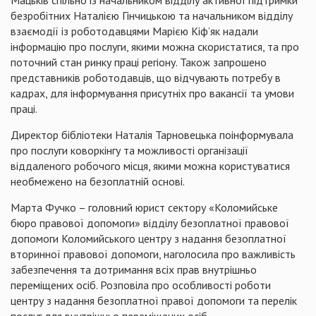
Мацьків спільно із начальником відділу активної підтримки
безробітних Наталією Гінчицькою та начальником відділу
взаємодії із роботодавцями Марією Кіф’як надали
інформацію про послуги, якими можна скористатися, та про
поточний стан ринку праці регіону. Також запрошено
представників роботодавців, що відчувають потребу в
кадрах, для інформування присутніх про вакансії та умови
праці.
Директор бібліотеки Наталія Тарновецька поінформувала
про послуги коворкінгу та можливості організації
віддаленого робочого місця, якими можна користуватися
необмежено на безоплатній основі.
Марта Фучко – головний юрист сектору «Коломийське
бюро правової допомоги» відділу безоплатної правової
допомоги Коломийського центру з надання безоплатної
вторинної правової допомоги, наголосила про важливість
забезпечення та дотримання всіх прав внутрішньо
переміщених осіб. Розповіла про особливості роботи
центру з надання безоплатної правої допомоги та перелік