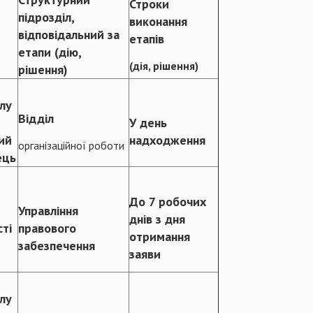
Строки
підрозділ,
виконання
відповідальний за
етапів
етапи (дію,
(дія, рішення)
рішення)
лу
Відділ
У день
ий
надходження
організаційної роботи
ець
До 7 робочих
Управління
днів з дня
ті
правового
отримання
забезпечення
заяви
лу