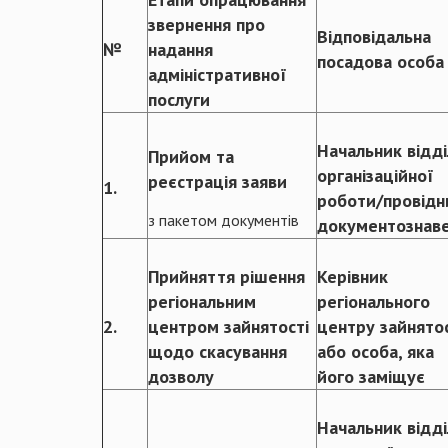
звернення про
Відповідальна
№
надання
посадова особа
адміністративної
послуги
Начальник відді
Прийом та
організаційної
реєстрація заяви
1.
роботи/провідн
з пакетом документів
документознав
Прийняття рішення
Керівник
регіональним
регіонального
2.
центром зайнятості
центру зайнятос
щодо скасування
або особа, яка
дозволу
його заміщує
Начальник відді