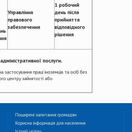
1 робочий
Управління
день після
правового
прийняття
забезпечення
відповідного
ань
рішення
ння
адміністративної послуги.
а застосування праці іноземців та осіб без
го центру зайнятості або
Поширені запитання громадян
Корисна інформація для населення
Історії успіху