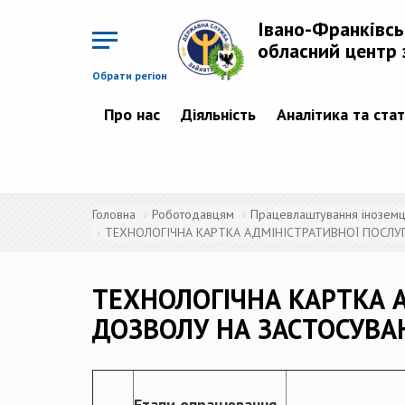
Перейти
до
Івано-Франківс
основного
матеріалу
обласний центр 
Обрати регіон
Про нас
Діяльність
Аналітика та ста
Головна
Роботодавцям
Працевлаштування іноземців
ТЕХНОЛОГІЧНА КАРТКА АДМІНІСТРАТИВНОЇ ПОСЛУГ
ТЕХНОЛОГІЧНА КАРТКА А
ДОЗВОЛУ НА ЗАСТОСУВАН
Етапи опрацювання