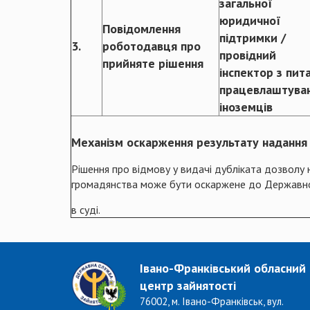
загальної
юридичної
Повідомлення
підтримки /
3.
роботодавця про
провідний
прийняте рішення
інспектор з пит
працевлаштува
іноземців
Механізм оскарження результату надання 
Рішення про відмову у видачі дубліката дозволу н
громадянства може бути оскаржене до Державно
в суді.
Івано-Франківський обласний
центр зайнятості
76002, м. Івано-Франківськ, вул.