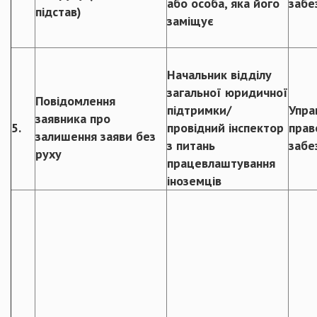
або особа, яка його
забе
підстав)
заміщує
Начальник відділу
загальної юридичної
Повідомлення
підтримки/
Упра
заявника про
5.
провідний інспектор
прав
залишення заяви без
з питань
забе
руху
працевлаштування
іноземців