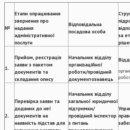
Етапи опрацювання
Стру
звернення про
підро
Відповідальна
№
надання
відп
посадова особа
адміністративної
за ет
послуги
ріше
Прийом, реєстрація
Начальник відділу
Відд
заяви з пакетом
організаційної
1.
орган
документів та
роботи/провідний
робо
складання опису
документознавець
Начальник відділу
Перевірка заяви та
загальної юридичної
доданих до неї
підтримки/
Упра
2.
документів на
провідний інспектор
прав
наявність підстав для
з питань
забе