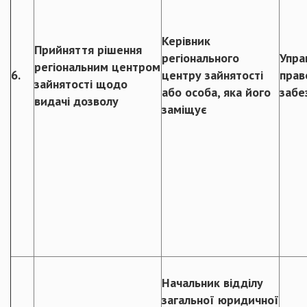
Керівник
Прийняття рішення
регіонального
Упра
регіональним центром
6.
центру зайнятості
прав
зайнятості щодо
або особа, яка його
забе
видачі дозволу
заміщує
Начальник відділу
загальної юридичної