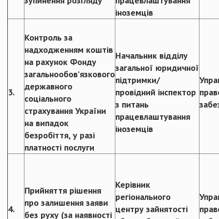
зупинення розгляду
працевлаштування
іноземців
Контроль за
надходженням коштів
Начальник відділу
на рахунок Фонду
загальної юридичної
загальнообов’язкового
підтримки/
Упра
державного
3.
провідний інспектор
прав
соціального
з питань
забе
страхування України
працевлаштування
на випадок
іноземців
безробіття, у разі
платності послуги
Керівник
Прийняття рішення
регіонального
Упра
про залишення заяви
4.
центру зайнятості
прав
без руху (за наявності