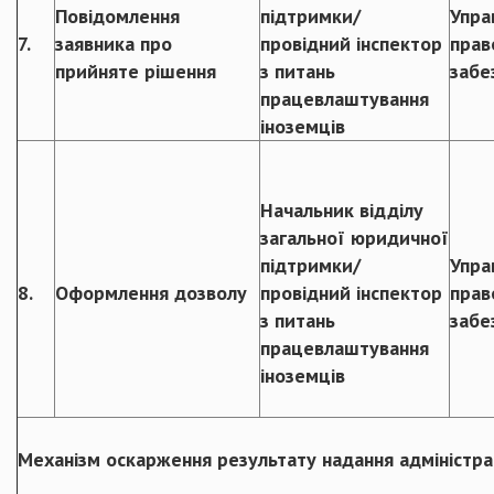
Повідомлення
підтримки/
Упра
7.
заявника про
провідний інспектор
прав
прийняте рішення
з питань
забе
працевлаштування
іноземців
Начальник відділу
загальної юридичної
підтримки/
Упра
8.
Оформлення дозволу
провідний інспектор
прав
з питань
забе
працевлаштування
іноземців
Механізм оскарження результату надання адміністра