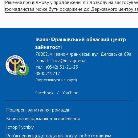
Рішення про відмову у продовженні дії дозволу на застосуванн
громадянства може бути оскаржене до Державного центру зай
Івано-Франківський обласний центр
зайнятості
76002, м. Івано-Франківськ, вул. Деповська, 89а
e-mail: ifocz@dcz.gov.ua
тел.: (0342) 51-21-25
0800219717
(переглянути на карті)
Facebook
/
YouTube
Поширені запитання громадян
Корисна інформація для населення
Історії успіху
Роз'яснення щодо надання послуг роботодавцям