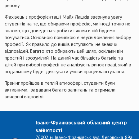
регіону.
Фахівець з профорієнтації Майя Лашків звернула увагу
студентів на те, що обираючи професію, ми іноді точно не
знаємо, що доведеться робити і як ми в ній будемо
почуватися. Основною помилкою є неусвідомлення вибору
професії. Як правило до вишів вступають, не знаючи
відповідей. Багато хто обирають цей шлях, оскільки він
простий і зрозумілий. На даний час більшість батьків та
дітей при виборі професії не аналізують ринок праці, який в
подальшому буде диктувати умови працевлаштування.
Тренінг пройшов в теплій атмосфері, студенти були
активними, задавали багато запитань та отримали
вичерпні відповіді.
Івано-Франківський обласний центр
зайнятості
76002, м. Івано-Франківськ, вул. Деповська, 89а