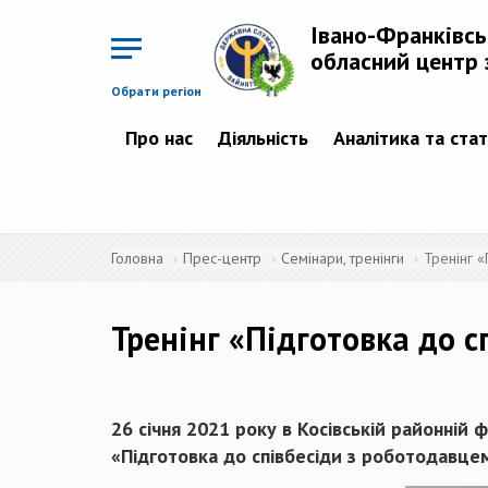
Перейти
до
Івано-Франківс
основного
матеріалу
обласний центр 
Обрати регіон
Про нас
Діяльність
Аналітика та ста
Головна
Прес-центр
Семінари, тренінги
Тренінг 
Тренінг «Підготовка до с
26 січня 2021 року в Косівській районній 
«Підготовка до співбесіди з роботодавце