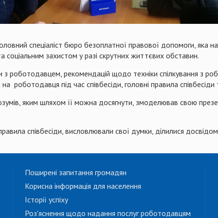
 головний спеціаліст бюро безоплатної правової допомоги, яка 
та соціальним захистом у разі скрутних життєвих обставин.
іди з роботодавцем, рекомендацій щодо техніки спілкування з р
на роботодавця під час співбесіди, головні правила співбесіди т
озумів, яким шляхом її можна досягнути, змоделював свою презен
равила співбесіди, висловлювали свої думки, ділилися досвідом
Поширені запитання громадян
Корисна інформація для населення
Історії успіху
Роз'яснення щодо надання послуг роботодавцям