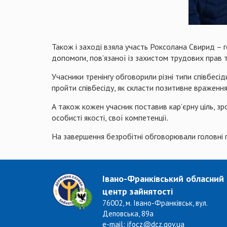
Також і заході взяла участь Роксолана Свирид –
допомоги, пов’язаної із захистом трудових прав 
Учасники тренінгу обговорили різні типи співбес
пройти співбесіду, як скласти позитивне враження 
А також кожен учасник поставив кар’єрну ціль, зр
особисті якості, свої компетенції
.
На завершення безробітні обговорювали головні п
Івано-Франківський обласний
центр зайнятості
76002, м. Івано-Франківськ, вул.
Деповська, 89а
e-mail: ifocz@dcz.gov.ua