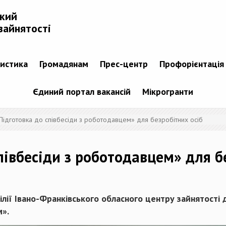
ький
зайнятості
тистика
Громадянам
Прес-центр
Профорієнтація
Єдиний портал вакансій
Мікрогранти
«Підготовка до співбесіди з роботодавцем» для безробітних осіб
півбесіди з роботодавцем» для б
філії Івано-Франківського обласного центру зайнятості
м».