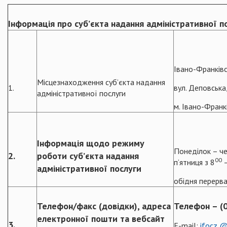
Інформація про суб’єкта надання адміністративної п
Івано-Франківс
Місцезнаходження суб’єкта надання
1.
вул. Деповська
адміністративної послуги
м. Івано-Франк
Інформація щодо режиму
Понеділок – че
2.
роботи суб’єкта надання
00
п’ятниця з 8
–
адміністративної послуги
обідня перерва
Телефон/факс (довідки), адреса
Телефон – (
електронної пошти та вебсайт
3.
E-mail:
ifocz @