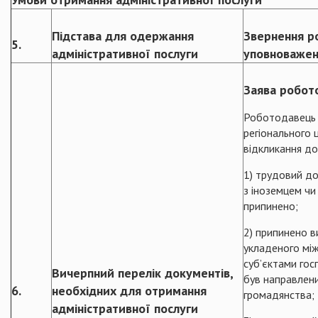
Підстава для одержання
Звернення р
5.
адміністративної послуги
уповноважен
Заява робот
Роботодавець 
регіонального 
відкликання до
1) трудовий до
з іноземцем ч
припинено;
2) припинено в
укладеного між
суб’єктами гос
Вичерпний перелік документів,
був направлени
6.
необхідних для отримання
громадянства;
адміністративної послуги