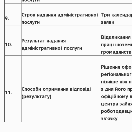
Строк надання адміністративної
Три календа
9.
послуги
заяви
Відкликання 
Результат надання
10.
праці іноземц
адміністративної послуги
громадянств
Рішення офо
регіональног
пізніше ніж 
Способи отримання відповіді
з дня його п
11.
(результату)
офіційному в
центра зайня
роботодавцю
зв’язку