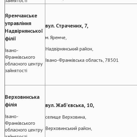
зайнятості
Яремчанське
управління
вул. Страчених, 7,
Надвірнянської
м. Яремче,
філії
Надвірнянський район,
Івано-
Франківського
Івано-Франківська область, 78501
обласного центру
зайнятості
Верховинська
філія
вул. Жаб’євська, 10,
Івано-
селище Верховина,
Франківського
Верховинський район,
обласного центру
зайнятості