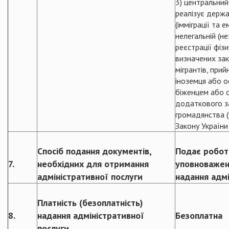
3) центральний
реалізує держав
(імміграції та е
нелегальній (не
реєстрації фізи
визначених за
мігрантів, при
іноземця або 
біженцем або 
додаткового з
громадянства (
Закону України
Спосіб подання документів,
Подає робот
7.
необхідних для отримання
уповноважен
адміністративної послуги
надання адмі
Платність (безоплатність)
8.
надання адміністративної
Безоплатна
послуги