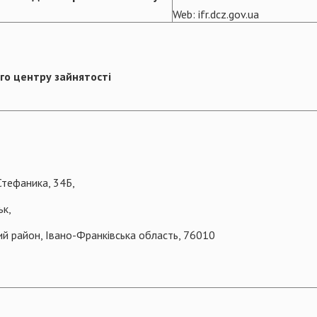
Web: ifr.dcz.gov.ua
ого центру зайнятості
Стефаника, 34Б,
ьк,
ий район, Івано-Франківська область, 76010