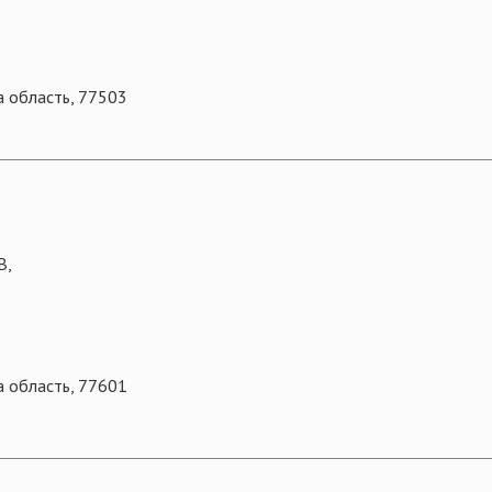
а область, 77503
В,
а область, 77601