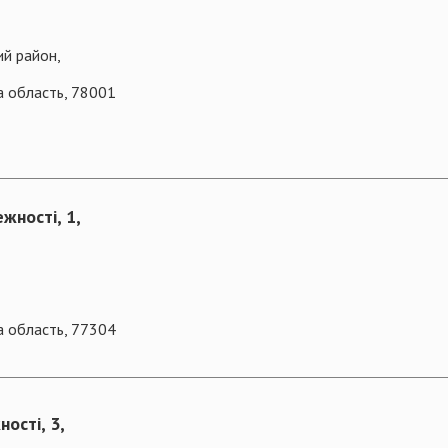
ий район,
а область, 78001
жності, 1,
а область, 77304
ості, 3,