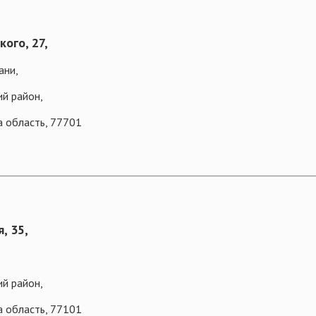
кого, 27,
ани,
ий район,
а область, 77701
, 35,
ий район,
а область, 77101