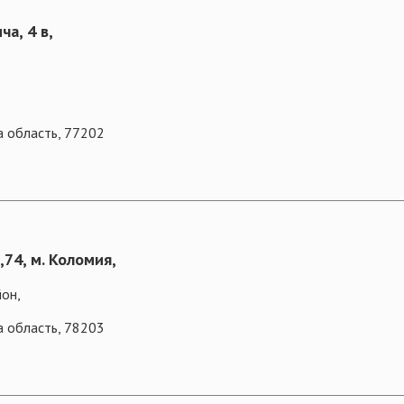
ча, 4 в,
а область, 77202
,74, м. Коломия,
он,
а область, 78203