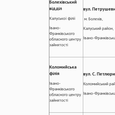
Болехівський
відділ
вул. Петрушеви
Калуської філії
м. Болехів,
Івано-
Калуський район,
Франківського
Івано-Франківськ
обласного центру
зайнятості
Коломийська
філія
вул. С. Петлюри
Івано-
Коломийський рай
Франківського
Івано-Франківськ
обласного центру
зайнятості