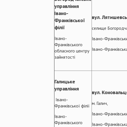
управління
Івано-
вул. Лятишевсь
Франківської
філії
селище Богородч
Івано-
Івано-Франківськ
Франківського
Івано-Франківськ
обласного центру
зайнятості
Галицьке
управління
вул. Коновальця
Івано-
м. Галич,
Франківської філії
Івано-Франківськ
Івано-
Франківського
Івано-Франківськ