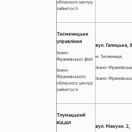
обласного центру
зайнятості
Тисменицьке
управління
вул. Галицька, 
Івано-
м. Тисмениця,
Франківської філії
Івано-Франківськ
Івано-
Франківського
Івано-Франківськ
обласного центру
зайнятості
Тлумацький
відділ
вул. Макухи. 2,