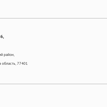
86,
ий район,
а область, 77401