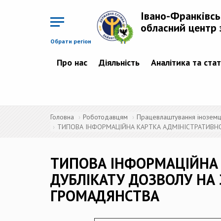
Перейти
до
Івано-Франківс
основного
матеріалу
обласний центр 
Обрати регіон
Про нас
Діяльність
Аналітика та ста
Головна
Роботодавцям
Працевлаштування іноземців
ТИПОВА ІНФОРМАЦІЙНА КАРТКА АДМІНІСТРАТИВНОЇ
ТИПОВА ІНФОРМАЦІЙНА 
ДУБЛІКАТУ ДОЗВОЛУ НА 
ГРОМАДЯНСТВА