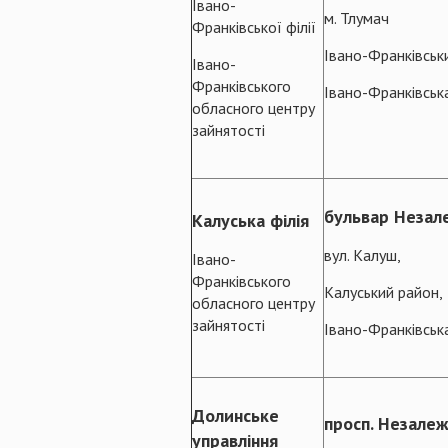
Івано-
м. Тлумач
Франківської філії
Івано-Франківськ
Івано-
Франківського
Івано-Франківськ
обласного центру
зайнятості
бульвар Незале
Калуська філія
вул. Калуш,
Івано-
Франківського
Калуський район,
обласного центру
зайнятості
Івано-Франківськ
Долинське
просп. Незалежн
управління