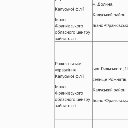
м. Долина,
Калуської філії
Калуський район,
Івано-
Івано-Франківськ
Франківського
обласного центру
зайнятості
Рожнятівське
вул. Рильського, 1
управління
Калуської філії
селище Рожнятів,
Івано-
Калуський район,
Франківського
обласного центру
Івано-Франківськ
зайнятості