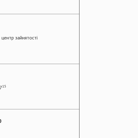
 центр зайнятості
15
7
0