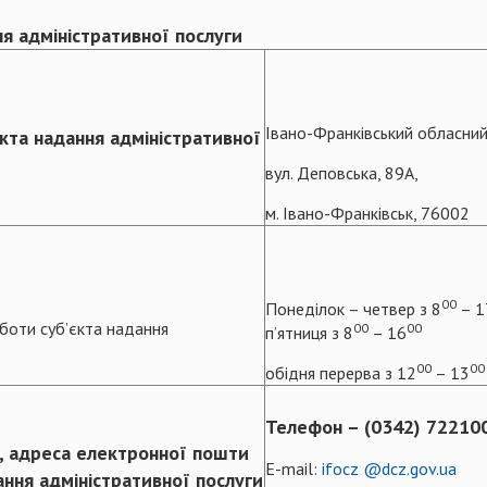
ня адміністративної послуги
Івано-Франківський обласний
кта надання адміністративної
вул. Деповська, 89А,
м. Івано-Франківськ, 76002
00
Понеділок – четвер з 8
– 1
боти суб’єкта надання
00
00
п’ятниця з 8
– 16
00
00
обідня перерва з 12
– 13
Телефон – (0342) 72210
, адреса електронної пошти
E-mail:
ifocz @dcz.gov.ua
ання адміністративної послуги