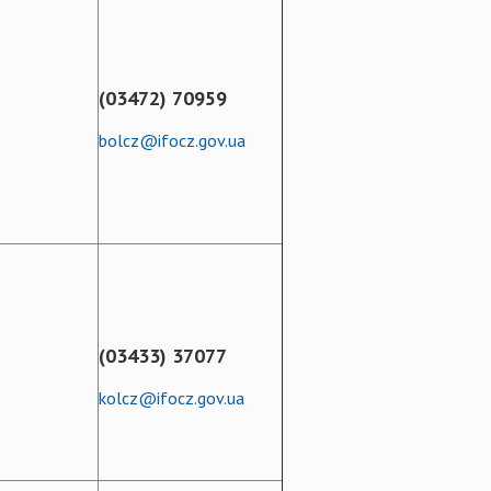
(03472) 70959
bolcz@ifocz.gov.ua
(03433) 37077
kolcz@ifocz.gov.ua