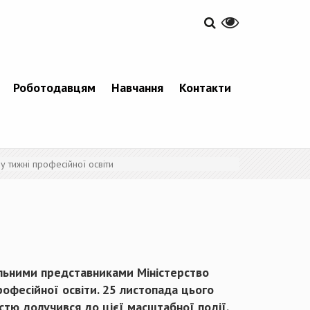
Роботодавцям
Навчання
Контакти
у тижні професійної освіти
альними представниками Міністерство
рофесійної освіти. 25 листопада цього
стю долучився до цієї масштабної події.