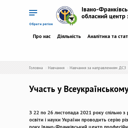
Перейти
до
Івано-Франківс
основного
матеріалу
обласний центр 
Обрати регіон
Про нас
Діяльність
Аналітика та ста
Головна
Навчання
Навчання за направленням ДСЗ
Участь у Всеукраїнському
З 22 по 26 листопада 2021 року спільно 
освіти і науки України проводить серію р
року Івано-Франківський центр професійно