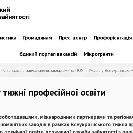
ький
зайнятості
тистика
Громадянам
Прес-центр
Профорієнтація
Єдиний портал вакансій
Мікрогранти
Співпраця з навчальними закладами та ПОУ
Участь у Всеукраїнськом
 тижні професійної освіти
з роботодавцями, міжнародними партнерами та регіон
ізноманітних заходів в рамках Всеукраїнського тижня п
-технічної освіти державної служби зайнятості з раді