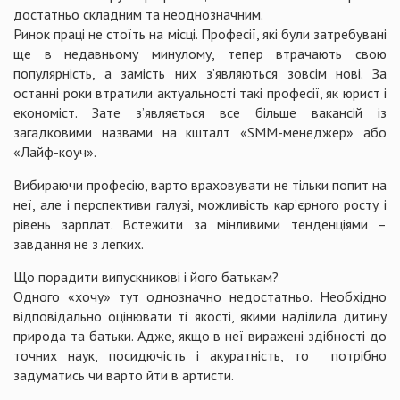
достатньо складним та неоднозначним.
Ринок праці не стоїть на місці. Професії, які були затребувані
ще в недавньому минулому, тепер втрачають свою
популярність, а замість них з’являються зовсім нові. За
останні роки втратили актуальності такі професії, як юрист і
економіст. Зате з’являється все більше вакансій із
загадковими назвами на кшталт «SMM-менеджер» або
«Лайф-коуч».
Вибираючи професію, варто враховувати не тільки попит на
неї, але і перспективи галузі, можливість кар’єрного росту і
рівень зарплат. Встежити за мінливими тенденціями –
завдання не з легких.
Що порадити випускникові і його батькам?
Одного «хочу» тут однозначно недостатньо. Необхідно
відповідально оцінювати ті якості, якими наділила дитину
природа та батьки. Адже, якщо в неї виражені здібності до
точних наук, посидючість і акуратність, то потрібно
задуматись чи варто йти в артисти.