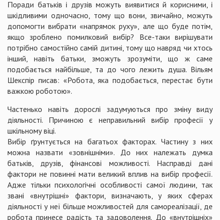
Поради батьків і друзів можуть виявитися й корисними, і
шкідливими одночасно, тому що вони, звичайно, можуть
допомогти вибрати «напрямок руху», але що буде потім,
якщо зроблено помилковий вибір? Все-таки вирішувати
потрібно самостійно самій дитині, тому що навряд чи хтось
інший, навіть батьки, зможуть зрозуміти, що ж саме
подобається найбільше, та до чого лежить душа. Вільям
Шекспір писав: «Робота, яка подобається, перестає бути
важкою роботою».
Частенько навіть дорослі задумуються про зміну виду
діяльності. Причиною є неправильний вибір професії у
шкільному віці.
Вибір ґрунтується на багатьох факторах. Частину з них
можна назвати «зовнішніми». До них належать думка
батьків, друзів, фінансові можливості. Насправді дані
фактори не повинні мати великий вплив на вибір професії.
Адже тільки психологічні особливості самої людини, так
звані «внутрішні» фактори, визначають, у яких сферах
діяльності у неї більше можливостей для самореалізації, де
робота принесе радість та задоволення. До «внутрішніх»